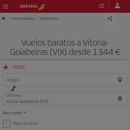
Saltar al contenido principal
Vuelos baratos
Sudamérica
Vuelos baratos a Vitoria-
Goiabeiras (VIX) desde 1344 €
VUELO
Origen
DESTINO
Seleccione
Ida y vuelta
una
opción
Pagar con Avios