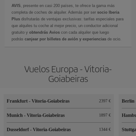
AVIS
, presente en casi 200 países, te ofrece la gama más
completa de coches de alquiler. Además por ser
socio Iberia
Plus
disfrutarás de ventajas exclusivas: tarifas especiales para
que alquiles tu coche al mejor precio, un conductor adicional
gratuito y
obtendrás Avios
con cada alquiler que luego
podrás
canjear por billetes de avión y experiencias
de ocio.
Vuelos Europa - Vitoria-
Goiabeiras
Frankfurt
-
Vitoria-Goiabeiras
Berlín
2397 €
Munich
-
Vitoria-Goiabeiras
Hamb
1897 €
Dusseldorf
-
Vitoria-Goiabeiras
Stuttg
1344 €