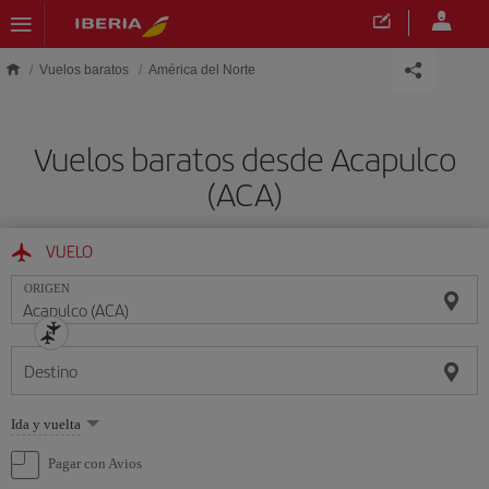
Saltar al contenido principal
Vuelos baratos
América del Norte
Vuelos baratos desde Acapulco
(ACA)
VUELO
ORIGEN
Destino
Seleccione
Ida y vuelta
una
opción
Pagar con Avios