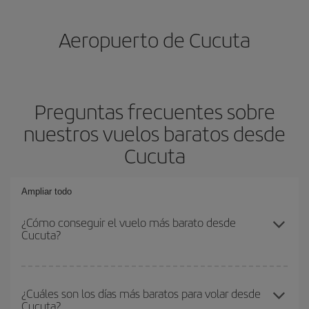
Aeropuerto de Cucuta
Preguntas frecuentes sobre
nuestros vuelos baratos desde
Cucuta
Ampliar todo
¿Cómo conseguir el vuelo más barato desde
Cucuta?
Podrás ahorrar en tu billete de avión y conseguir el vuelo más
barato si evitas temporadas altas, compras con antelación y
¿Cuáles son los días más baratos para volar desde
Cucuta?
puedes ser flexible con las fechas y horarios de ida y vuelta.