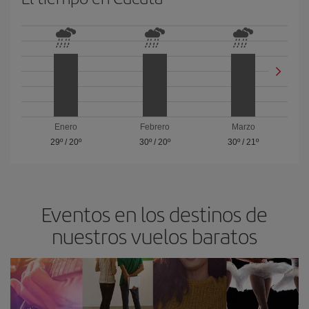
Enero
Febrero
Marzo
29º
/
20º
30º
/
20º
30º
/
21º
Eventos en los destinos de
nuestros vuelos baratos