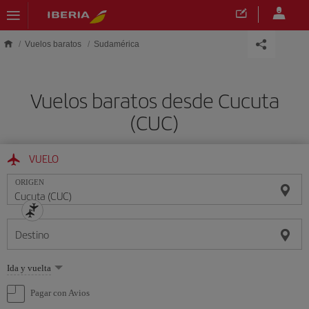
Saltar al contenido principal
Vuelos baratos
Sudamérica
Vuelos baratos desde Cucuta
(CUC)
VUELO
ORIGEN
Destino
Seleccione
Ida y vuelta
una
opción
Pagar con Avios