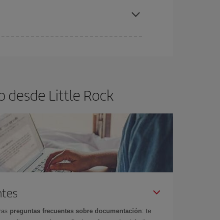
tle Rock.
ra el vuelo más barato.
o desde Little Rock
ntes
tras
preguntas frecuentes sobre documentación
: te