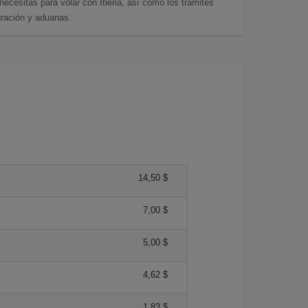
cesitas para volar con Iberia, así como los trámites
gración y aduanas.
14,50 $
7,00 $
5,00 $
4,62 $
1,83 $