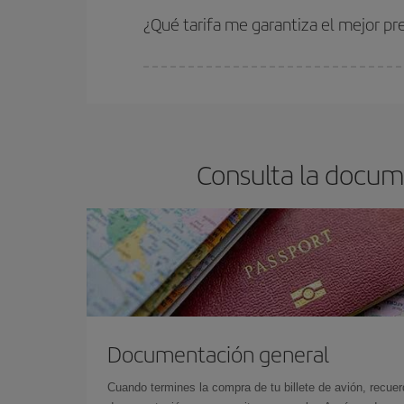
estén disponibles o se vayan agotando. Por eso,
¿Qué tarifa me garantiza el mejor pr
En Iberia, tenemos distintas tarifas para garantiz
Consulta la docume
Documentación general
Cuando termines la compra de tu billete de avión, recuer