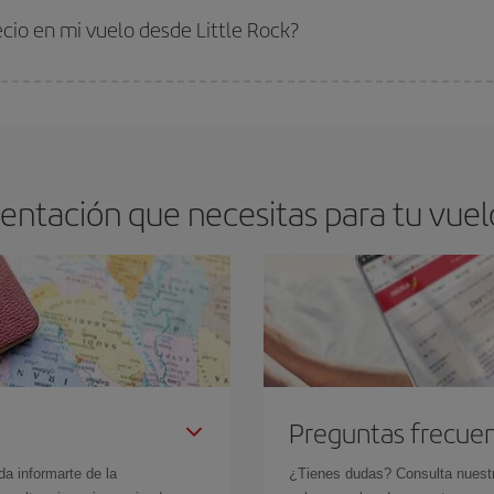
 comprar con antelación es
fundamental
para conseguir
vuelos baratos a Lit
ecio en mi vuelo desde Little Rock?
arte el mejor precio según tus necesidades de viaje. La tarifa básica, te asegu
ntación que necesitas para tu vuel
Preguntas frecue
da informarte de la
¿Tienes dudas? Consulta nues