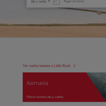
Seleccione
Pagar con Avios
Ida y vuelta
una
opción
Ver vuelos baratos a Little Rock
Alemania
Precio mínimo ida y vuelta