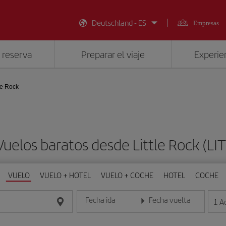
Deutschland - ES
Empresas
 reserva
Preparar el viaje
Experien
le Rock
Vuelos baratos desde Little Rock (LIT
VUELO
VUELO + HOTEL
VUELO + COCHE
HOTEL
COCHE
Fecha ida
Fecha vuelta
1
A
Introduce la fecha en formato día/mes/año
Introduce la fecha en format