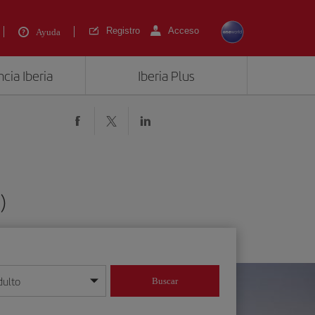
Registro
Acceso
Ayuda
cia Iberia
Iberia Plus
)
dulto
Buscar
o día/mes/año