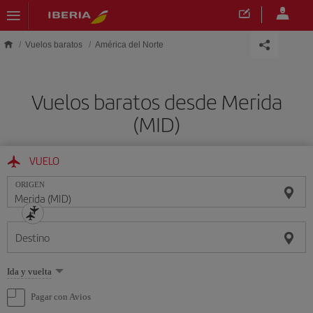
Saltar al contenido principal
Vuelos baratos
América del Norte
Vuelos baratos desde Merida
(MID)
VUELO
ORIGEN
Destino
Seleccione
Ida y vuelta
una
opción
Pagar con Avios