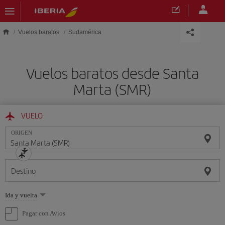
Saltar al contenido principal
Vuelos baratos
Sudamérica
Vuelos baratos desde Santa
Marta (SMR)
VUELO
ORIGEN
Destino
Seleccione
Ida y vuelta
una
opción
Pagar con Avios