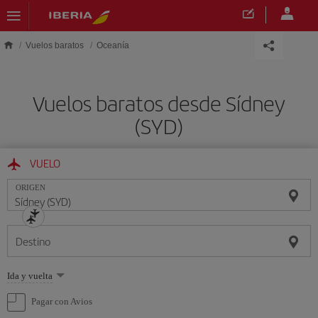
Saltar al contenido principal
Vuelos baratos
Oceanía
Vuelos baratos desde Sídney
(SYD)
VUELO
ORIGEN
Destino
Seleccione
Ida y vuelta
una
opción
Pagar con Avios