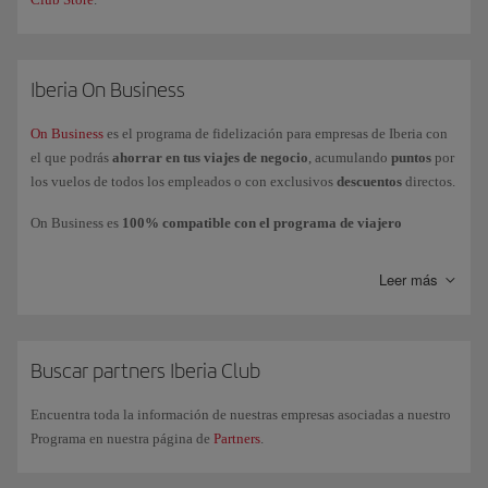
Iberia On Business
On Business
es el programa de fidelización para empresas de Iberia con
el que podrás
ahorrar en tus viajes de negocio
, acumulando
puntos
por
los vuelos de todos los empleados o con exclusivos
descuentos
directos.
On Business es
100% compatible con el programa de viajero
frecuente Iberia Club
, lo que permite que la empresa acumule puntos
On Business mientras los empleados acumulan
Avios
en su cuenta o
Leer más
tarjeta personal.
Podrás
utilizar los puntos On Business
para volar con el Grupo Iberia
(Iberia, Iberia Express e Iberia Regional Air Nostrum), British Airways y
American Airlines y realizar mejoras de clases a cabinas superiores con
Buscar partners Iberia Club
Iberia y British Airways.
Encuentra toda la información de nuestras empresas asociadas a nuestro
Si tienes más dudas, consulta nuestra página de
preguntas frecuentes
Programa en nuestra página de
Partners
.
más consultadas o también puedes solicitar información comercial a
través de nuestro
formulario
.