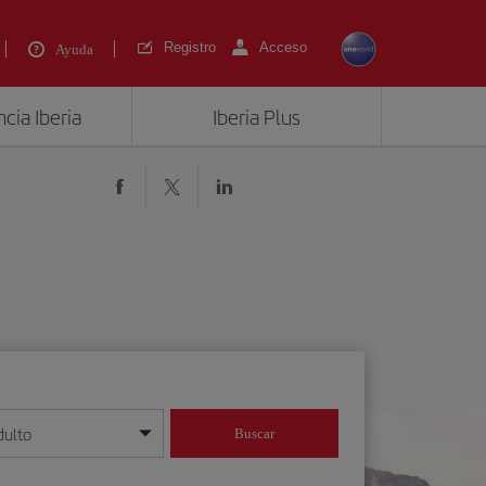
Registro
Acceso
Ayuda
cia Iberia
Iberia Plus
dulto
Buscar
o día/mes/año