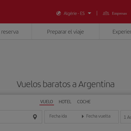
Algérie - ES
Empresas
 reserva
Preparar el viaje
Experien
Vuelos baratos a Argentina
VUELO
HOTEL
COCHE
Fecha ida
Fecha vuelta
1
A
Introduce la fecha en formato día/mes/año
Introduce la fecha en format