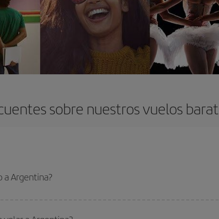
cuentes sobre nuestros vuelos barat
 a Argentina?
 el vuelo más barato si evitas temporadas altas, compras con antelación y pued
oncreto para tu viaje, mira nuestras ofertas y déjate inspirar: seguro que en