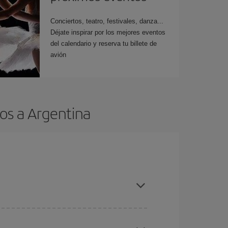
Conciertos, teatro, festivales, danza...
Déjate inspirar por los mejores eventos
del calendario y reserva tu billete de
avión
os a Argentina
es ser flexible con las fechas y horarios de ida y
cuentras el vuelo más barato.