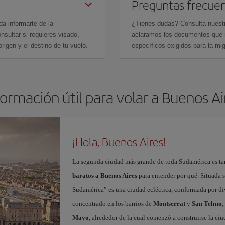
Preguntas frecue
da informarte de la
¿Tienes dudas? Consulta nues
sultar si requieres visado,
aclaramos los documentos que ne
rigen y el destino de tu vuelo.
específicos exigidos para la mi
formación útil para volar a Buenos Ai
¡Hola, Buenos Aires!
La segunda ciudad más grande de toda Sudamérica es tam
baratos a Buenos Aires
para entender por qué. Situada so
Sudamérica” es una ciudad ecléctica, conformada por dive
concentrado en los barrios de
Montserrat
y
San Telmo
,
Mayo
, alrededor de la cual comenzó a construirse la ci