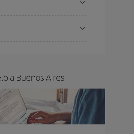
elo y de que las tarifas más baratas (turista)
enos Aires.
ra el vuelo más barato.
lo a Buenos Aires