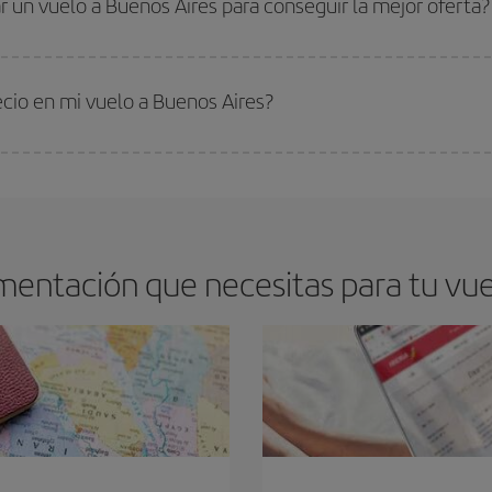
 un vuelo a Buenos Aires para conseguir la mejor oferta?
s encontrarás. Los precios dependen de las plazas que queden libres en el vu
 comprar con antelación es
fundamental
para conseguir
vuelos baratos a Bu
ecio en mi vuelo a Buenos Aires?
arte el mejor precio según tus necesidades de viaje. La tarifa básica, te asegu
mentación que necesitas para tu vue