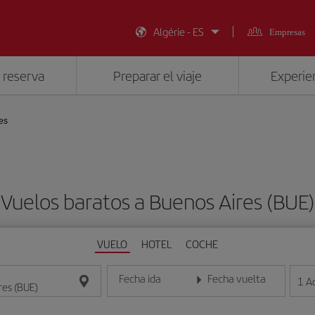
Algérie - ES
Empresas
 reserva
Preparar el viaje
Experien
es
Vuelos baratos a Buenos Aires (BUE)
VUELO
HOTEL
COCHE
Fecha ida
Fecha vuelta
1
A
Introduce la fecha en formato día/mes/año
Introduce la fecha en format