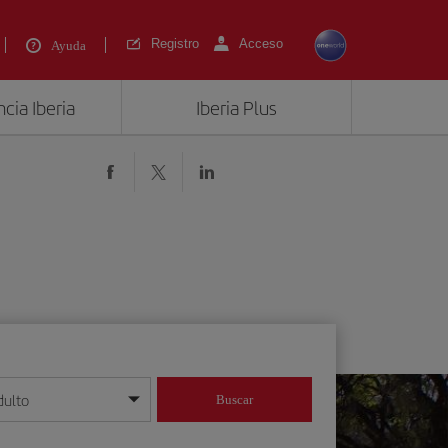
Registro
Acceso
Ayuda
cia Iberia
Iberia Plus
dulto
Buscar
o día/mes/año