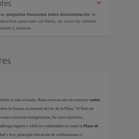
ntes
tras
preguntas frecuentes sobre documentación
: te
cesitas para volar con Iberia, así como los trámites
gración y aduanas.
res
bién la más visitada. Basta reservar uno de nuestros
vuelos
bre la llanura occidental del río de la Plata, “el París de
rsas corrientes inmigratorias. Su casco histórico,
 alberga lugares y edificios emblemáticos como la
Plaza de
udad y hoy, principal ubicación de celebraciones y