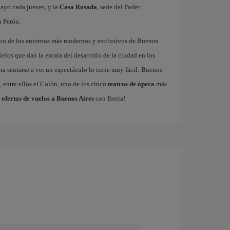
ayo cada jueves, y la
Casa Rosada
, sede del Poder
a Perón.
uno de los entornos más modernos y exclusivos de Buenos
ielos que dan la escala del desarrollo de la ciudad en los
ra sentarse a ver un espectáculo lo tiene muy fácil: Buenos
 entre ellos el Colón, uno de los cinco
teatros de ópera
más
s
ofertas de vuelos a Buenos Aires
con Iberia!