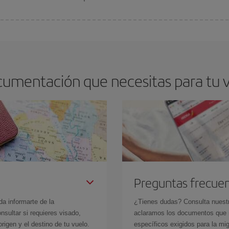
arte el mejor precio según tus necesidades de viaje. La tarifa básica, te asegu
ocumentación que necesitas para tu 
Preguntas frecue
da informarte de la
¿Tienes dudas? Consulta nues
sultar si requieres visado,
aclaramos los documentos que ne
rigen y el destino de tu vuelo.
específicos exigidos para la mi