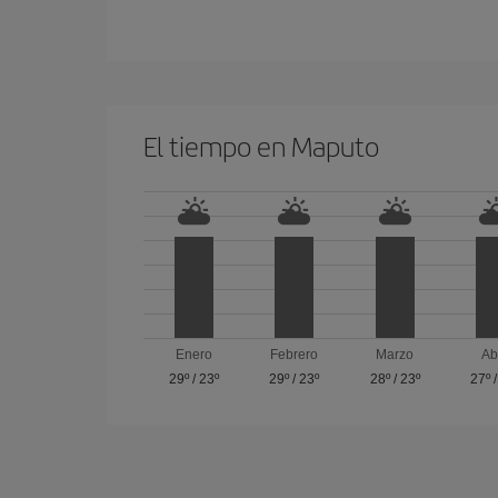
El tiempo en Maputo
Enero
Febrero
Marzo
Ab
29º
/
23º
29º
/
23º
28º
/
23º
27º