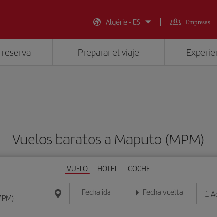
Algérie - ES
Empresas
 reserva
Preparar el viaje
Experien
Vuelos baratos a Maputo (MPM)
VUELO
HOTEL
COCHE
Fecha ida
Fecha vuelta
1
A
Introduce la fecha en formato día/mes/año
Introduce la fecha en format