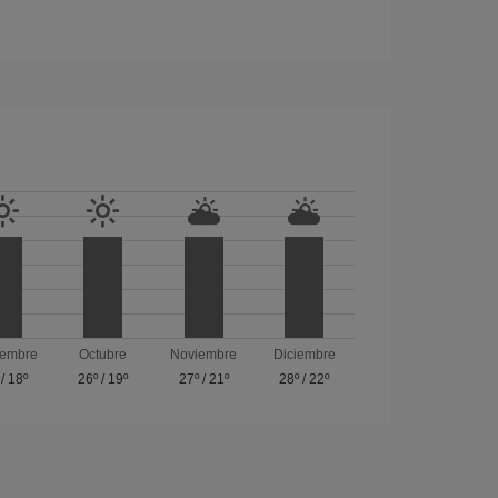
iembre
Octubre
Noviembre
Diciembre
/
18º
26º
/
19º
27º
/
21º
28º
/
22º