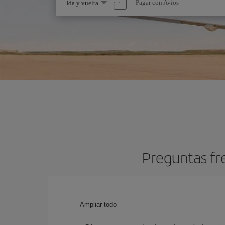
Seleccione
Pagar con Avios
Ida y vuelta
una
opción
Preguntas fr
Ampliar todo