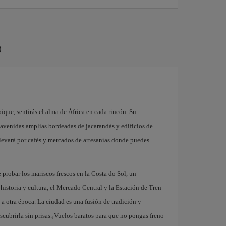
o
ue, sentirás el alma de África en cada rincón. Su
n avenidas amplias bordeadas de jacarandás y edificios de
llevará por cafés y mercados de artesanías donde puedes
e probar los mariscos frescos en la Costa do Sol, un
 historia y cultura, el Mercado Central y la Estación de Tren
 a otra época. La ciudad es una fusión de tradición y
cubrirla sin prisas.¡Vuelos baratos para que no pongas freno