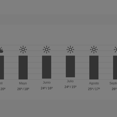
Julio
Junio
ril
Mayo
Agosto
Sept
24º
/
15º
24º
/
16º
/
20º
26º
/
18º
25º
/
17º
26º