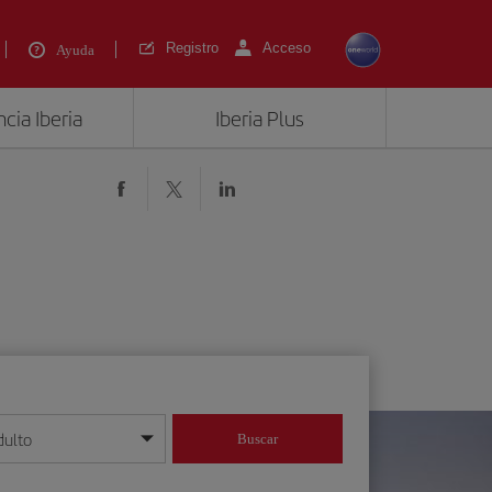
Registro
Acceso
Ayuda
cia Iberia
Iberia Plus
dulto
Buscar
o día/mes/año