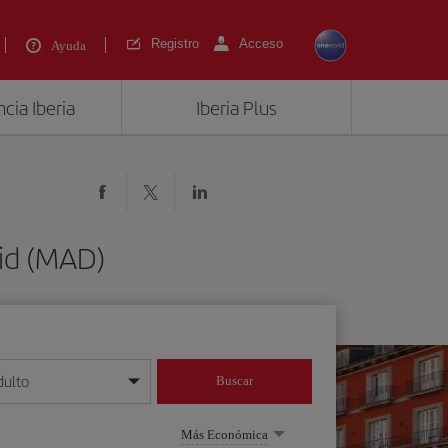
Registro
Acceso
Ayuda
cia Iberia
Iberia Plus
id (MAD)
dulto
Buscar
o día/mes/año
Más Económica