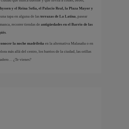
a ciudad que nunca duerme y que invita a comer, beber,
hyssen y el Reina Sofía, el Palacio Real, la Plaza Mayor y
 una tapa en alguna de las
terrazas de La Latina
, pasear
amanca, recorrer tiendas de
antigüedades en el Barrio de las
piés
.
conocer la noche madrileña
en la alternativa Malasaña o en
 más allá del centro, los barrios de la ciudad, las orillas
tadero… ¿Te vienes?