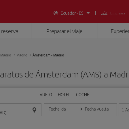
Ecuador - ES
Empresas
 reserva
Preparar el viaje
Experien
 Madrid
Madrid
Ámsterdam - Madrid
baratos de Ámsterdam (AMS) a Madr
VUELO
HOTEL
COCHE
Fecha ida
Fecha vuelta
1
A
Introduce la fecha en formato día/mes/año
Introduce la fecha en format