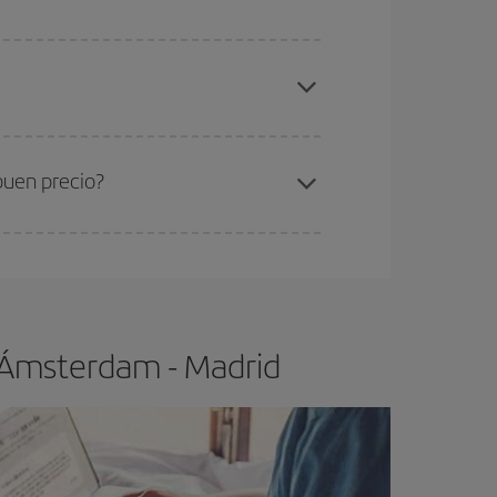
elo y de que las tarifas más baratas (turista)
msterdam-Madrid-dest
.
ra el vuelo más barato.
buen precio?
ser flexible.
Lo normal es que
cuanto antes
 poco abiertos, podrás
elegir el precio más
o Ámsterdam - Madrid