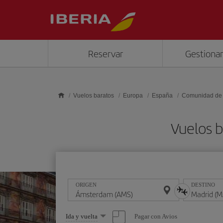
Saltar al contenido principal
Reservar
Gestionar
Vuelos baratos
Europa
España
Comunidad de
Vuelos 
ORIGEN
DESTINO
Seleccione
Pagar con Avios
Ida y vuelta