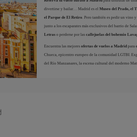
Reserva tu vuelo barato a Madrid
para disfrutar de un
divertirse y bailar… Madrid es el
Museo del Prado, el T
el Parque de El Retiro
. Pero también es pedir un vino y
junto a los escaparates más exclusivos del barrio de Sal
Letras
o perderse por las
callejuelas del bohemio Lava
Encuentra las mejores
ofertas de vuelos a Madrid
para
Chueca, epicentro europeo de la comunidad LGTBI. Explora
del Río Manzanares, la escena cultural del moderno Ma
d