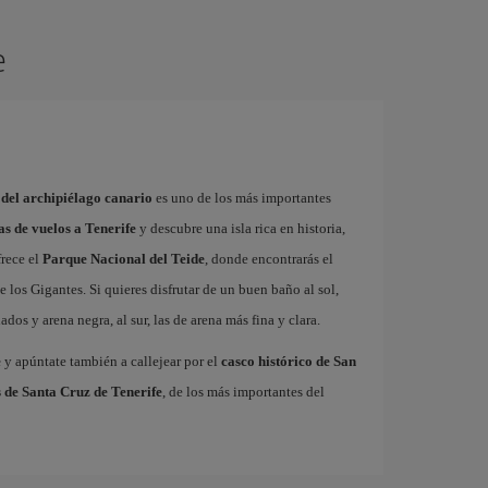
e
 del archipiélago canario
es uno de los más importantes
as de vuelos a Tenerife
y descubre una isla rica en historia,
frece el
Parque Nacional del Teide
, donde encontrarás el
 los Gigantes. Si quieres disfrutar de un buen baño al sol,
dos y arena negra, al sur, las de arena más fina y clara.
e
y apúntate también a callejear por el
casco histórico de San
 de Santa Cruz de Tenerife
, de los más importantes del