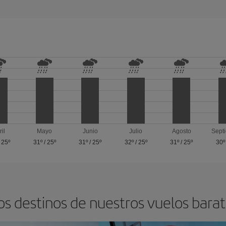
ril
Mayo
Junio
Julio
Agosto
Sept
/
25º
31º
/
25º
31º
/
25º
32º
/
25º
31º
/
25º
30º
os destinos de nuestros vuelos barat