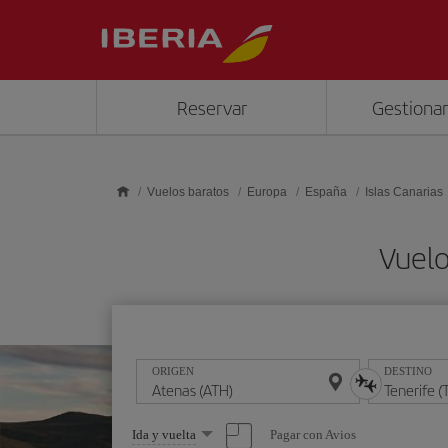
Saltar al contenido principal
Reservar
Gestionar
Vuelos baratos
Europa
España
Islas Canarias
Vuelo
ORIGEN
DESTINO
Seleccione
Pagar con Avios
Ida y vuelta