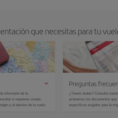
os baratos. Las claves para encontrar los mejores precios son
anticiparte y 
drán. Además, si buscas los vuelos con las fechas y los horarios del viaje un
entación que necesitas para tu vuelo
Preguntas frecue
da informarte de la
¿Tienes dudas? Consulta nues
sultar si requieres visado,
aclaramos los documentos que ne
rigen y el destino de tu vuelo.
específicos exigidos para la mi