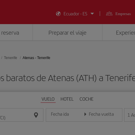
Ecuador - ES
Empresas
 reserva
Preparar el viaje
Experien
Tenerife
Atenas - Tenerife
s baratos de Atenas (ATH) a Tenerife
VUELO
HOTEL
COCHE
Fecha ida
Fecha vuelta
1
A
Introduce la fecha en formato día/mes/año
Introduce la fecha en format