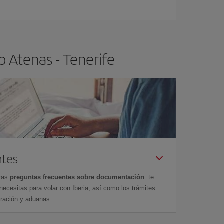
ser flexible.
Lo normal es que
cuanto antes
 poco abiertos, podrás
elegir el precio más
 Atenas - Tenerife
ntes
tras
preguntas frecuentes sobre documentación
: te
cesitas para volar con Iberia, así como los trámites
gración y aduanas.