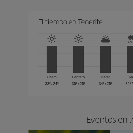
El tiempo en Tenerife
Enero
Febrero
Marzo
Ab
33º
/
24º
35º
/
25º
34º
/
25º
32º
Eventos en l