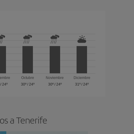
iembre
Octubre
Noviembre
Diciembre
/
24º
30º
/
24º
30º
/
24º
31º
/
24º
os a Tenerife