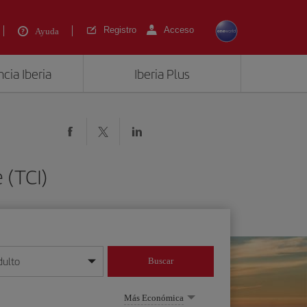
Registro
Acceso
Ayuda
cia Iberia
Iberia Plus
 (TCI)
dulto
Buscar
o día/mes/año
Más Económica