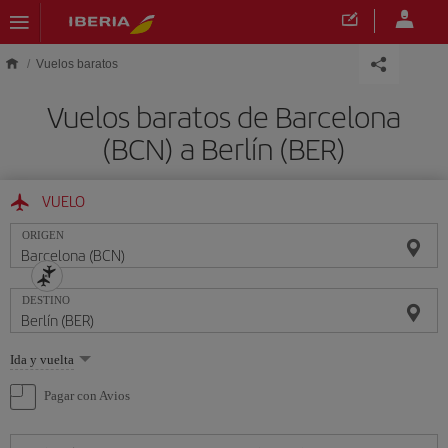
Saltar al contenido principal
Vuelos baratos
Vuelos baratos de Barcelona
(BCN) a Berlín (BER)
VUELO
ORIGEN
DESTINO
Seleccione
Ida y vuelta
una
opción
Pagar con Avios