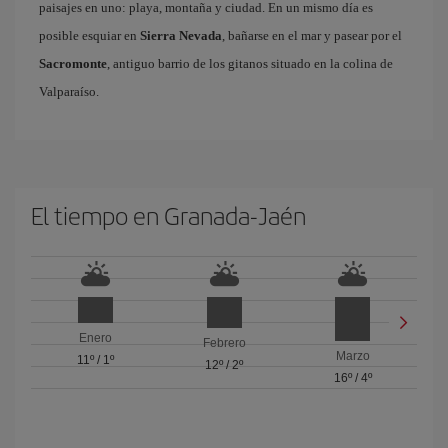
paisajes en uno: playa, montaña y ciudad. En un mismo día es
posible esquiar en
Sierra Nevada
, bañarse en el mar y pasear por el
Sacromonte
, antiguo barrio de los gitanos situado en la colina de
Valparaíso.
El tiempo en Granada-Jaén
Enero
Febrero
Marzo
11º
/
1º
12º
/
2º
16º
/
4º