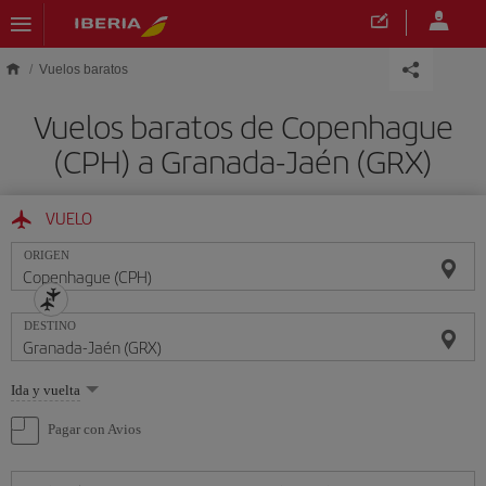
Saltar al contenido principal
Vuelos baratos
Vuelos baratos de Copenhague
(CPH) a Granada-Jaén (GRX)
VUELO
ORIGEN
DESTINO
Seleccione
Ida y vuelta
una
opción
Pagar con Avios