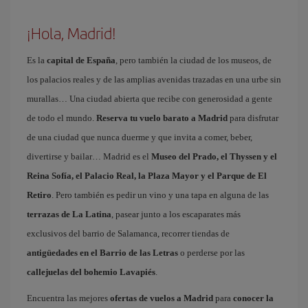
¡Hola, Madrid!
Es la
capital de España
, pero también la ciudad de los museos, de
los palacios reales y de las amplias avenidas trazadas en una urbe sin
murallas… Una ciudad abierta que recibe con generosidad a gente
de todo el mundo.
Reserva tu vuelo barato a Madrid
para disfrutar
de una ciudad que nunca duerme y que invita a comer, beber,
divertirse y bailar… Madrid es el
Museo del Prado, el Thyssen y el
Reina Sofía, el Palacio Real, la Plaza Mayor y el Parque de El
Retiro
. Pero también es pedir un vino y una tapa en alguna de las
terrazas de La Latina
, pasear junto a los escaparates más
exclusivos del barrio de Salamanca, recorrer tiendas de
antigüedades en el Barrio de las Letras
o perderse por las
callejuelas del bohemio Lavapiés
.
Encuentra las mejores
ofertas de vuelos a Madrid
para
conocer la