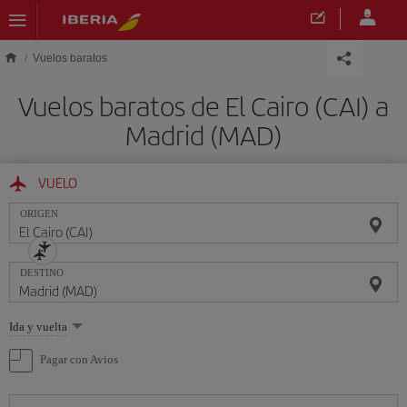
Saltar al contenido principal
Vuelos baratos
Vuelos baratos de El Cairo (CAI) a
Madrid (MAD)
VUELO
ORIGEN
DESTINO
Seleccione
Ida y vuelta
una
opción
Pagar con Avios