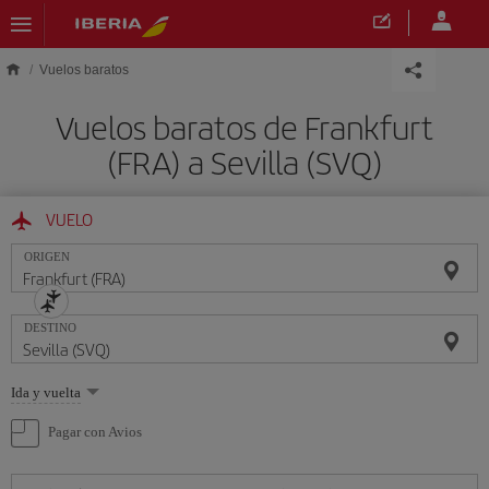
Saltar al contenido principal
Vuelos baratos
Vuelos baratos de Frankfurt
(FRA) a Sevilla (SVQ)
VUELO
ORIGEN
DESTINO
Seleccione
Ida y vuelta
una
opción
Pagar con Avios