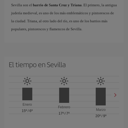
Sevilla son el
barrio de Santa Cruz y Triana
. El primero, la antigua
judería medieval, es uno de los más emblemáticos y pintorescos de
la ciudad. Triana, al otro lado del río, es uno de los barrios más
populares, pintorescos y flamencos de Sevilla.
El tiempo en Sevilla
Enero
Febrero
Marzo
15º
/
6º
17º
/
7º
20º
/
9º