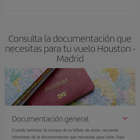
Cualquier día de la semana puedes encontrar vuelos baratos. Las
claves para encontrar los mejores precios son
anticiparte y ser
flexible.
Lo normal es que
cuanto antes
reserves tus billetes de
Consulta la documentación que
avión más baratos te saldrán. Además, si buscas los vuelos con
las fechas y los horarios del viaje un poco abiertos, podrás
elegir
necesitas para tu vuelo Houston -
el precio más barato.
Madrid
Documentación general
Cuando termines la compra de tu billete de avión, recuerda
informarte de la documentación que necesitas para volar. Aquí