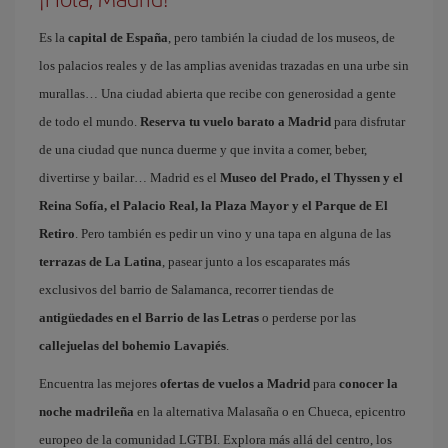
Es la
capital de España
, pero también la ciudad de los museos, de
los palacios reales y de las amplias avenidas trazadas en una urbe sin
murallas… Una ciudad abierta que recibe con generosidad a gente
de todo el mundo.
Reserva tu vuelo barato a Madrid
para disfrutar
de una ciudad que nunca duerme y que invita a comer, beber,
divertirse y bailar… Madrid es el
Museo del Prado, el Thyssen y el
Reina Sofía, el Palacio Real, la Plaza Mayor y el Parque de El
Retiro
. Pero también es pedir un vino y una tapa en alguna de las
terrazas de La Latina
, pasear junto a los escaparates más
exclusivos del barrio de Salamanca, recorrer tiendas de
antigüedades en el Barrio de las Letras
o perderse por las
callejuelas del bohemio Lavapiés
.
Encuentra las mejores
ofertas de vuelos a Madrid
para
conocer la
noche madrileña
en la alternativa Malasaña o en Chueca, epicentro
europeo de la comunidad LGTBI. Explora más allá del centro, los