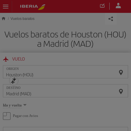
Saltar al contenido principal
Vuelos baratos
Vuelos baratos de Houston (HOU)
a Madrid (MAD)
VUELO
ORIGEN
DESTINO
Seleccione
Ida y vuelta
una
opción
Pagar con Avios