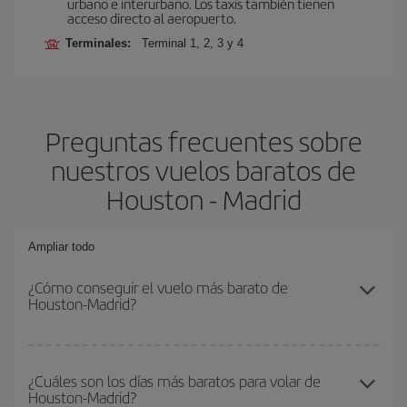
urbano e interurbano. Los taxis también tienen
acceso directo al aeropuerto.
Terminales:
Terminal 1, 2, 3 y 4
Preguntas frecuentes sobre
nuestros vuelos baratos de
Houston - Madrid
Ampliar todo
¿Cómo conseguir el vuelo más barato de
Houston-Madrid?
Podrás ahorrar en tu billete de avión de Houston-Madrid-dest y
conseguir el vuelo más barato si evitas temporadas altas,
¿Cuáles son los días más baratos para volar de
Houston-Madrid?
compras con antelación y puedes ser flexible con las fechas y