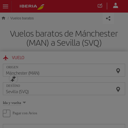
Saltar al contenido principal
Vuelos baratos
Vuelos baratos de Mánchester
(MAN) a Sevilla (SVQ)
VUELO
ORIGEN
DESTINO
Seleccione
Ida y vuelta
una
opción
Pagar con Avios