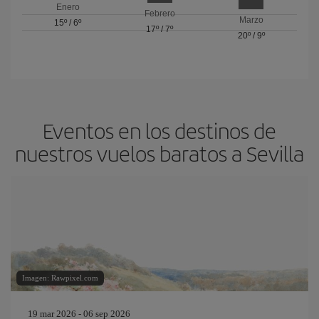
Enero
Febrero
Marzo
15º
/
6º
17º
/
7º
20º
/
9º
Eventos en los destinos de
nuestros vuelos baratos a Sevilla
Imagen: Rawpixel.com
19 mar 2026 - 06 sep 2026