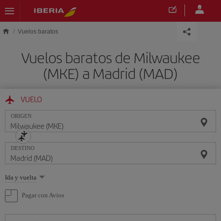
Saltar al contenido principal
Vuelos baratos
Vuelos baratos de Milwaukee
(MKE) a Madrid (MAD)
VUELO
ORIGEN
DESTINO
Seleccione
Ida y vuelta
una
opción
Pagar con Avios