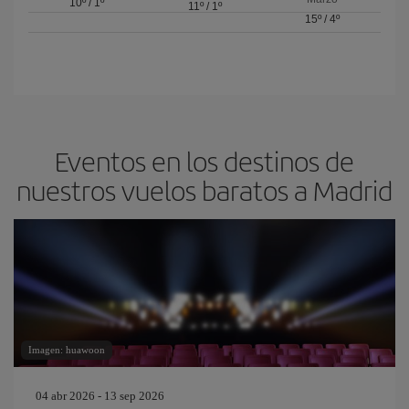
10º
/
1º
11º
/
1º
15º
/
4º
Eventos en los destinos de
nuestros vuelos baratos a Madrid
Imagen: huawoon
04 abr 2026 - 13 sep 2026