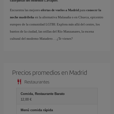
callejuelas del bohemio Lavapiés
.
Encuentra las mejores
ofertas de vuelos a Madrid
para
conocer la
noche madrileña
en la alternativa Malasaña o en Chueca, epicentro
europeo de la comunidad LGTBI. Explora más allá del centro, los
barrios de la ciudad, las orillas del Río Manzanares, la escena
cultural del moderno Matadero… ¿Te vienes?
Precios promedios en Madrid
Restaurantes
Comida, Restaurante Barato
12,00 €
Menú comida rápida