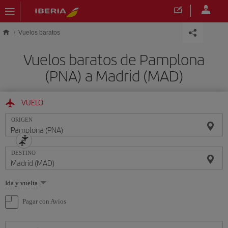
Saltar al contenido principal
Vuelos baratos
Vuelos baratos de Pamplona
(PNA) a Madrid (MAD)
VUELO
ORIGEN
DESTINO
Seleccione
Ida y vuelta
una
opción
Pagar con Avios