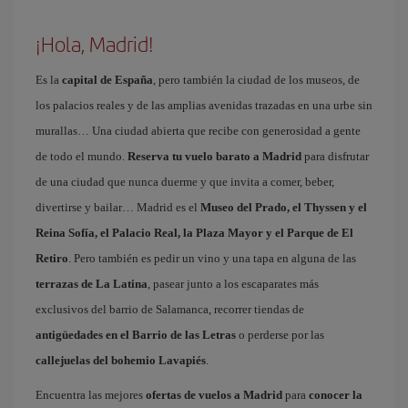
¡Hola, Madrid!
Es la
capital de España
, pero también la ciudad de los museos, de
los palacios reales y de las amplias avenidas trazadas en una urbe sin
murallas… Una ciudad abierta que recibe con generosidad a gente
de todo el mundo.
Reserva tu vuelo barato a Madrid
para disfrutar
de una ciudad que nunca duerme y que invita a comer, beber,
divertirse y bailar… Madrid es el
Museo del Prado, el Thyssen y el
Reina Sofía, el Palacio Real, la Plaza Mayor y el Parque de El
Retiro
. Pero también es pedir un vino y una tapa en alguna de las
terrazas de La Latina
, pasear junto a los escaparates más
exclusivos del barrio de Salamanca, recorrer tiendas de
antigüedades en el Barrio de las Letras
o perderse por las
callejuelas del bohemio Lavapiés
.
Encuentra las mejores
ofertas de vuelos a Madrid
para
conocer la