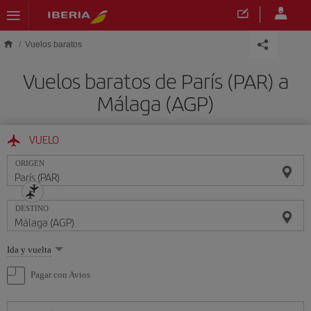
Saltar al contenido principal
Vuelos baratos
Vuelos baratos de París (PAR) a
Málaga (AGP)
VUELO
ORIGEN
DESTINO
Seleccione
Ida y vuelta
una
opción
Pagar con Avios