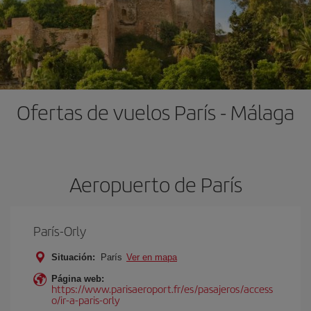
Ofertas de vuelos París - Málaga
Aeropuerto de París
París-Orly
Situación:
París
Ver en mapa
Página web:
https://www.parisaeroport.fr/es/pasajeros/access
o/ir-a-paris-orly