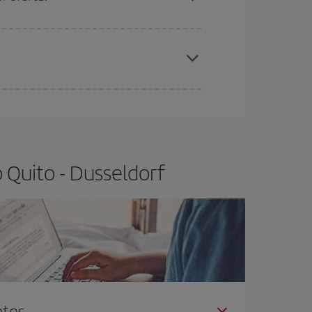
elo y de que las tarifas más baratas (turista)
ito-Dusseldorf-dest
.
ra el vuelo más barato.
 Quito - Dusseldorf
ntes