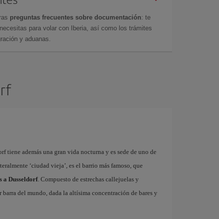
tras
preguntas frecuentes sobre documentación
: te
cesitas para volar con Iberia, así como los trámites
gración y aduanas.
rf
rf tiene además una gran vida nocturna y es sede de uno de
literalmente ‘ciudad vieja’, es el barrio más famoso, que
s a Dusseldorf
. Compuesto de estrechas callejuelas y
r barra del mundo, dada la altísima concentración de bares y