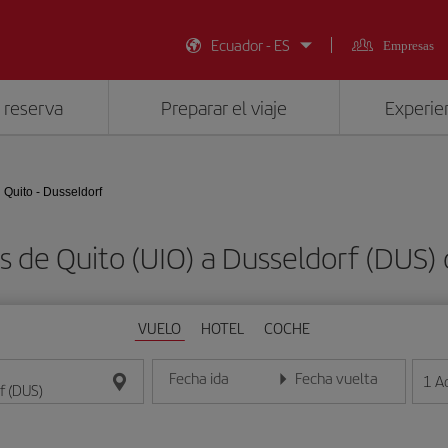
Ecuador - ES
Empresas
 reserva
Preparar el viaje
Experien
Quito - Dusseldorf
s de Quito (UIO) a Dusseldorf (DUS
VUELO
HOTEL
COCHE
Fecha ida
Fecha vuelta
1
A
Introduce la fecha en formato día/mes/año
Introduce la fecha en format