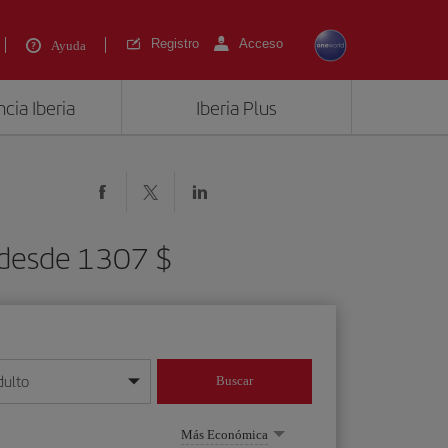
Registro
Acceso
Ayuda
cia Iberia
Iberia Plus
) desde 1307 $
dulto
Buscar
o día/mes/año
Más Económica