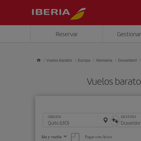
Saltar al contenido principal
Reservar
Gestionar
Vuelos baratos
Europa
Alemania
Dusseldorf
Vuelos barato
ORIGEN
DESTINO
Seleccione
Pagar con Avios
Ida y vuelta