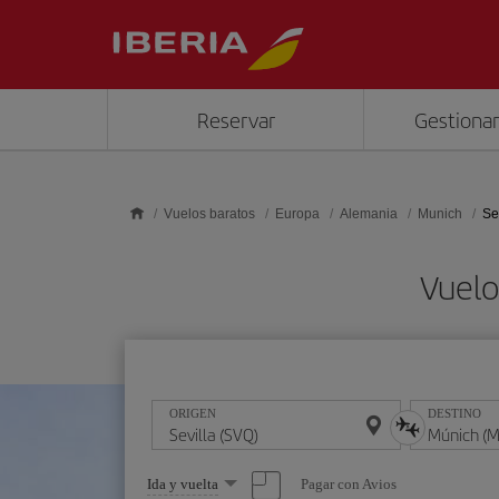
Saltar al contenido principal
Reservar
Gestionar
Vuelos baratos
Europa
Alemania
Munich
Se
Vuelo
ORIGEN
DESTINO
Seleccione
Pagar con Avios
Ida y vuelta