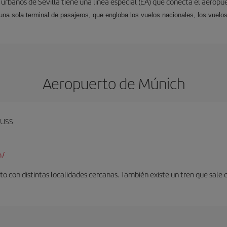
 urbanos de Sevilla tiene una línea especial (EA) que conecta el aeropue
una sola terminal de pasajeros, que engloba los vuelos nacionales, los vuelos
Aeropuerto de Múnich
auss
m/
o con distintas localidades cercanas. También existe un tren que sale 