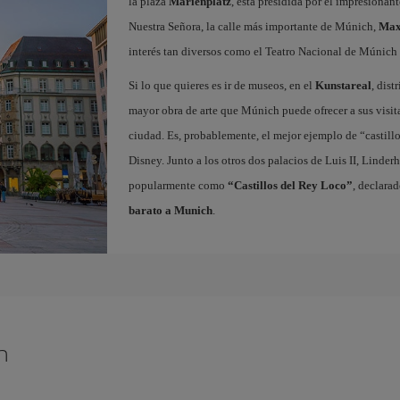
la plaza
Marienplatz
, está presidida por el impresiona
Nuestra Señora, la calle más importante de Múnich,
Max
interés tan diversos como el Teatro Nacional de Múnic
Si lo que quieres es ir de museos, en el
Kunstareal
, dist
mayor obra de arte que Múnich puede ofrecer a sus visit
ciudad. Es, probablemente, el mejor ejemplo de “castillo
Disney. Junto a los otros dos palacios de Luis II, Lind
popularmente como
“Castillos del Rey Loco”
, declara
barato a Munich
.
h