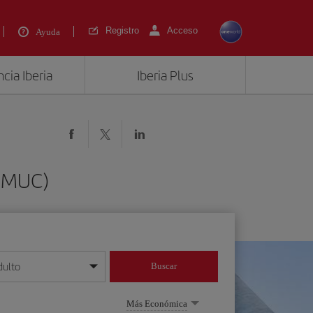
Registro
Acceso
Ayuda
cia Iberia
Iberia Plus
 (MUC)
dulto
Buscar
o día/mes/año
Más Económica