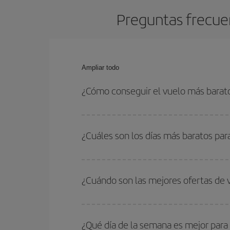
Preguntas frecuen
Ampliar todo
¿Cómo conseguir el vuelo más barato
Podrás ahorrar en tu billete de avión de Sevilla-
fechas y horarios de ida y vuelta.
¿Cuáles son los días más baratos par
Para saber qué días te saldrá más económico vol
quieres ir y en qué fechas habías pensado viajar
¿Cuándo son las mejores ofertas de 
para que puedas encontrar la mejor oferta. Ademá
más en el precio de tu billete.
Puedes conseguir los vuelos más baratos viajan
periodos de vacaciones escolares son temporada
¿Qué día de la semana es mejor para 