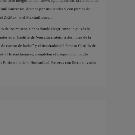
nte edificio neogótico del Nuevo Ayuntamiento, la Catedral de
imilianstrasse
, destaca por sus tiendas y con puntos de
h el ZKMax , o el Maximiliaenum.
rito de los museos, tienes donde elegir. Aunque quizás la
antes es el
Castillo de Neuschwanstein
, a dos horas de la
 de cuento de hadas” y el inspirador del famoso Castillo de
erhof y Herrenchiemsee, completan el conjunto conocido
do Patrimonio de la Humanidad. Reserva con Iberia tu
vuelo