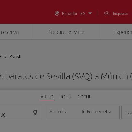
Ecuador - ES
Empresas
 reserva
Preparar el viaje
Experien
villa - Múnich
s baratos de Sevilla (SVQ) a Múnich
VUELO
HOTEL
COCHE
Fecha ida
Fecha vuelta
1
A
Introduce la fecha en formato día/mes/año
Introduce la fecha en format