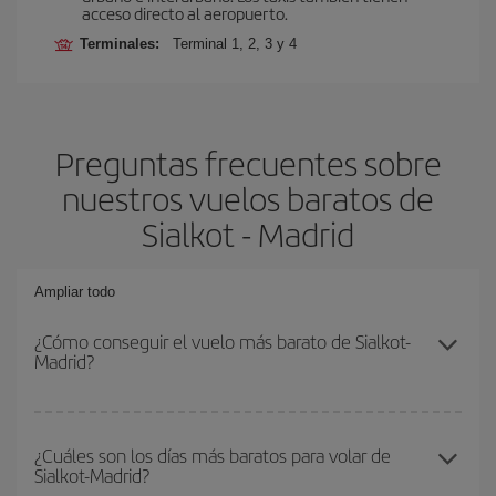
acceso directo al aeropuerto.
Terminales:
Terminal 1, 2, 3 y 4
Preguntas frecuentes sobre
nuestros vuelos baratos de
Sialkot - Madrid
Ampliar todo
¿Cómo conseguir el vuelo más barato de Sialkot-
Madrid?
Podrás ahorrar en tu billete de avión de Sialkot-Madrid-dest y
conseguir el vuelo más barato si evitas temporadas altas,
¿Cuáles son los días más baratos para volar de
Sialkot-Madrid?
compras con antelación y puedes ser flexible con las fechas y
horarios de ida y vuelta.