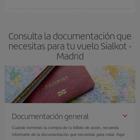
Cualquier día de la semana puedes encontrar vuelos baratos. Las
claves para encontrar los mejores precios son
anticiparte y ser
flexible.
Lo normal es que
cuanto antes
reserves tus billetes de
Consulta la documentación que
avión más baratos te saldrán. Además, si buscas los vuelos con
las fechas y los horarios del viaje un poco abiertos, podrás
elegir
necesitas para tu vuelo Sialkot -
el precio más barato.
Madrid
Documentación general
Cuando termines la compra de tu billete de avión, recuerda
informarte de la documentación que necesitas para volar. Aquí