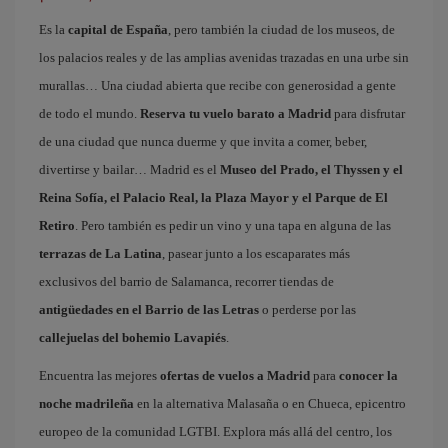
Es la
capital de España
, pero también la ciudad de los museos, de
los palacios reales y de las amplias avenidas trazadas en una urbe sin
murallas… Una ciudad abierta que recibe con generosidad a gente
de todo el mundo.
Reserva tu vuelo barato a Madrid
para disfrutar
de una ciudad que nunca duerme y que invita a comer, beber,
divertirse y bailar… Madrid es el
Museo del Prado, el Thyssen y el
Reina Sofía, el Palacio Real, la Plaza Mayor y el Parque de El
Retiro
. Pero también es pedir un vino y una tapa en alguna de las
terrazas de La Latina
, pasear junto a los escaparates más
exclusivos del barrio de Salamanca, recorrer tiendas de
antigüedades en el Barrio de las Letras
o perderse por las
callejuelas del bohemio Lavapiés
.
Encuentra las mejores
ofertas de vuelos a Madrid
para
conocer la
noche madrileña
en la alternativa Malasaña o en Chueca, epicentro
europeo de la comunidad LGTBI. Explora más allá del centro, los