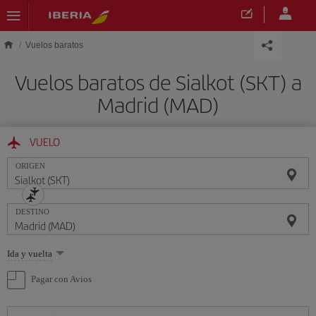
Saltar al contenido principal
Vuelos baratos
Vuelos baratos de Sialkot (SKT) a
Madrid (MAD)
VUELO
ORIGEN
DESTINO
Seleccione
Ida y vuelta
una
opción
Pagar con Avios