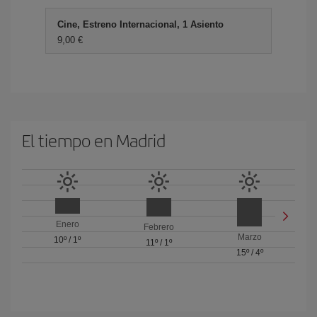
Cine, Estreno Internacional, 1 Asiento
9,00 €
El tiempo en Madrid
Enero
Febrero
Marzo
10º
/
1º
11º
/
1º
15º
/
4º