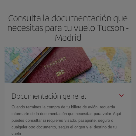
claves para encontrar los mejores precios son
anticiparte y ser
flexible.
Lo normal es que
cuanto antes
reserves tus billetes de
Consulta la documentación que
avión más baratos te saldrán. Además, si buscas los vuelos con
las fechas y los horarios del viaje un poco abiertos, podrás
elegir
necesitas para tu vuelo Tucson -
el precio más barato.
Madrid
Documentación general
Cuando termines la compra de tu billete de avión, recuerda
informarte de la documentación que necesitas para volar. Aquí
puedes consultar si requieres visado, pasaporte, seguro o
cualquier otro documento, según el origen y el destino de tu
vuelo.