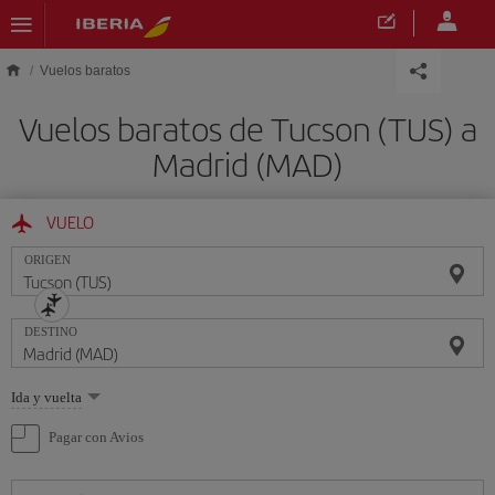
Saltar al contenido principal
Vuelos baratos
Vuelos baratos de Tucson (TUS) a
Madrid (MAD)
VUELO
ORIGEN
DESTINO
Seleccione
Ida y vuelta
una
opción
Pagar con Avios