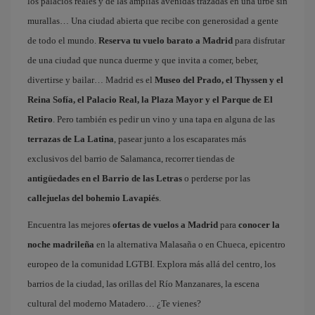
los palacios reales y de las amplias avenidas trazadas en una urbe sin
murallas… Una ciudad abierta que recibe con generosidad a gente
de todo el mundo.
Reserva tu vuelo barato a Madrid
para disfrutar
de una ciudad que nunca duerme y que invita a comer, beber,
divertirse y bailar… Madrid es el
Museo del Prado, el Thyssen y el
Reina Sofía, el Palacio Real, la Plaza Mayor y el Parque de El
Retiro
. Pero también es pedir un vino y una tapa en alguna de las
terrazas de La Latina
, pasear junto a los escaparates más
exclusivos del barrio de Salamanca, recorrer tiendas de
antigüedades en el Barrio de las Letras
o perderse por las
callejuelas del bohemio Lavapiés
.
Encuentra las mejores
ofertas de vuelos a Madrid
para
conocer la
noche madrileña
en la alternativa Malasaña o en Chueca, epicentro
europeo de la comunidad LGTBI. Explora más allá del centro, los
barrios de la ciudad, las orillas del Río Manzanares, la escena
cultural del moderno Matadero… ¿Te vienes?