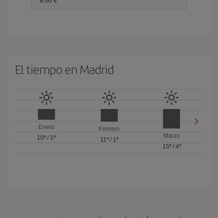
9,00 €
El tiempo en Madrid
Enero
Febrero
Marzo
10º
/
1º
11º
/
1º
15º
/
4º