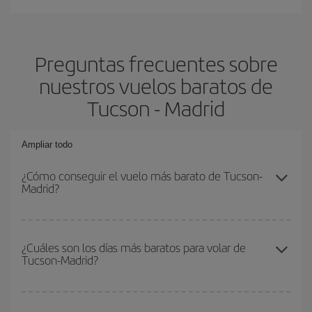
Preguntas frecuentes sobre
nuestros vuelos baratos de
Tucson - Madrid
Ampliar todo
¿Cómo conseguir el vuelo más barato de Tucson-
Madrid?
Podrás ahorrar en tu billete de avión de Tucson-Madrid-dest y
conseguir el vuelo más barato si evitas temporadas altas,
¿Cuáles son los días más baratos para volar de
Tucson-Madrid?
compras con antelación y puedes ser flexible con las fechas y
horarios de ida y vuelta.
Para saber qué días te saldrá más económico volar, solo tienes