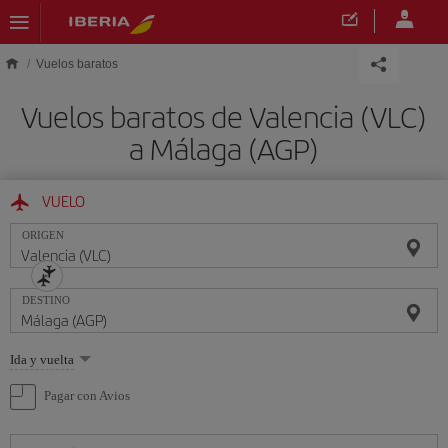
Saltar al contenido principal
Vuelos baratos
Vuelos baratos de Valencia (VLC)
a Málaga (AGP)
VUELO
ORIGEN
DESTINO
Seleccione
Ida y vuelta
una
opción
Pagar con Avios