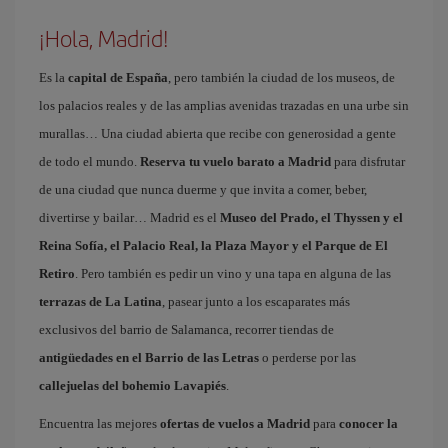
¡Hola, Madrid!
Es la
capital de España
, pero también la ciudad de los museos, de
los palacios reales y de las amplias avenidas trazadas en una urbe sin
murallas… Una ciudad abierta que recibe con generosidad a gente
de todo el mundo.
Reserva tu vuelo barato a Madrid
para disfrutar
de una ciudad que nunca duerme y que invita a comer, beber,
divertirse y bailar… Madrid es el
Museo del Prado, el Thyssen y el
Reina Sofía, el Palacio Real, la Plaza Mayor y el Parque de El
Retiro
. Pero también es pedir un vino y una tapa en alguna de las
terrazas de La Latina
, pasear junto a los escaparates más
exclusivos del barrio de Salamanca, recorrer tiendas de
antigüedades en el Barrio de las Letras
o perderse por las
callejuelas del bohemio Lavapiés
.
Encuentra las mejores
ofertas de vuelos a Madrid
para
conocer la