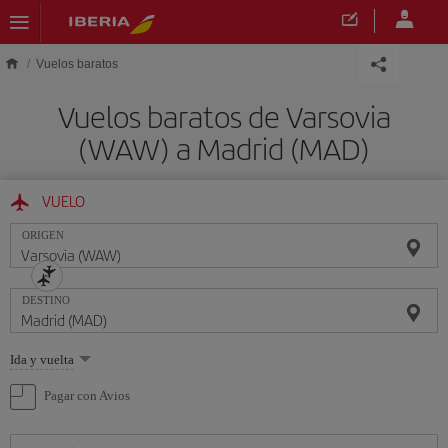
Saltar al contenido principal
Vuelos baratos
Vuelos baratos de Varsovia
(WAW) a Madrid (MAD)
VUELO
ORIGEN
DESTINO
Seleccione
Ida y vuelta
una
opción
Pagar con Avios