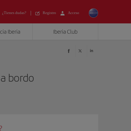
¿Tienes dudas?
Registro
Acceso
ia Iberia
Iberia Club
 a bordo
?