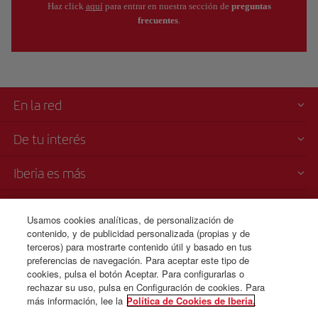
Haz click
aquí
para entrar en nuestra sección de
preguntas
frecuentes
.
En la red
De tu interés
Iberia es más
Transparencia
Usamos cookies analíticas, de personalización de
contenido, y de publicidad personalizada (propias y de
Venta telefónica
terceros) para mostrarte contenido útil y basado en tus
+34 91 333 67 01
preferencias de navegación. Para aceptar este tipo de
cookies, pulsa el botón Aceptar. Para configurarlas o
De Lunes a Domingo 00:00 - 24:00h (español e inglés).
rechazar su uso, pulsa en Configuración de cookies. Para
más información, lee la
Política de Cookies de Iberia.