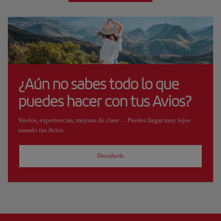
¿Aún no sabes todo lo que
puedes hacer con tus Avios?
Vuelos, experiencias, mejoras de clase… Puedes llegar muy lejos
usando tus Avios.
Descúbrelo