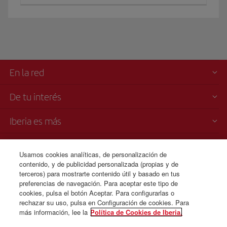
En la red
De tu interés
Iberia es más
Transparencia
Usamos cookies analíticas, de personalización de
contenido, y de publicidad personalizada (propias y de
Venta telefónica
terceros) para mostrarte contenido útil y basado en tus
+34 91 333 67 01
preferencias de navegación. Para aceptar este tipo de
cookies, pulsa el botón Aceptar. Para configurarlas o
De Lunes a Domingo 00:00 - 24:00h (español e inglés).
rechazar su uso, pulsa en Configuración de cookies. Para
más información, lee la
Política de Cookies de Iberia.