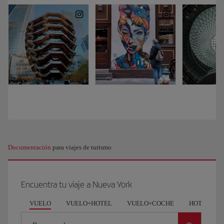
Estamos
muy
cerquita
de
nuestro
hotel
y
de
Times
Square,
así
que
vamos
a
Documentación
para viajes de turismo
aprovechar
para
hacer
Encuentra tu viaje a Nueva York
una
breve
VUELO
VUELO+HOTEL
VUELO+COCHE
HOTEL
parada
y