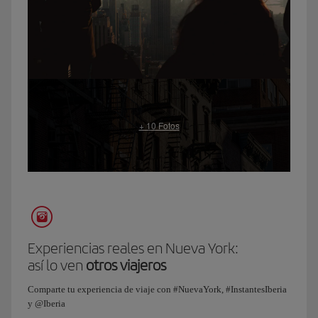
una
ciudad
incombustible
y
en
constante
cambio.
Es
la
ciudad
de
Nueva
York,
¿me
acompañas?
Ya
Experiencias reales en Nueva York:
hemos
así lo ven
otros viajeros
llegado
a
Comparte tu experiencia de viaje con #NuevaYork, #InstantesIberia
Manhattan.
y @Iberia