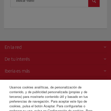
Buscar vuelo
dirigirnos
a
esta
icónica
plaza
que
tienes
que
En la red
conocer
cuando
vengas
De tu interés
a
Nueva
Iberia es más
York.
¡Y
Transparencia
estamos
Usamos cookies analíticas, de personalización de
en
contenido, y de publicidad personalizada (propias y de
Venta telefónica
Times
terceros) para mostrarte contenido útil y basado en tus
+34 91 333 67 01
preferencias de navegación. Para aceptar este tipo de
Square!
cookies, pulsa el botón Aceptar. Para configurarlas o
Está
De Lunes a Domingo 00:00 - 24:00h (español e inglés).
rechazar su uso, pulsa en Configuración de cookies. Para