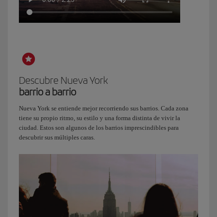
Hola,
soy
Patricia,
TCP
de
Descubre Nueva York
Iberia
barrio a barrio
desde
hace
Nueva York se entiende mejor recorriendo sus barrios. Cada zona
25
tiene su propio ritmo, su estilo y una forma distinta de vivir la
años.
ciudad. Estos son algunos de los barrios imprescindibles para
Hoy
descubrir sus múltiples caras.
volamos
a
uno
de
mis
destinos
favoritos,