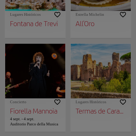
Lugares Históricos
Estrella Michelin
Fontana de Trevi
All'Oro
Concierto
Lugares Históricos
Fiorella Mannoia
Termas de Caracalla
4 sept.
-
4 sept.
Auditorio Parco della Musica