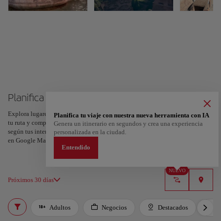
Planifica tu viaje a Roma
Explora lugares, experiencias y marca con el corazón tus favoritos para crear
Planifica tu viaje con nuestra nueva herramienta con IA
tu ruta y compartirla. ¿Quieres más ideas? Obtén un itinerario personalizado
Genera un itinerario en segundos y crea una experiencia
según tus intereses y la duración de tu viaje: en sólo dos pasos y descargable
personalizada en la ciudad.
en Google Maps.
Entendido
NUEVO
Próximos 30 días
Adultos
Negocios
Destacados