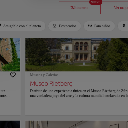
NUEVO
Itinerario
Ver map
Amigable con el planeta
Destacados
Para niños
Museos y Galerías
Museo Rietberg
e un
Disfrute de una experiencia única en el Museo Rietberg de Zúri
ante
una verdadera joya del arte y la cultura mundial enclavada en l
 inmersos
exuberantes alrededores del parque Rietberg. Como una de las
ución
instituciones culturales más distinguidas de Suiza, el museo est
nadas e
dedicado exclusivamente al arte no europeo, lo que lo conviert
n de más
un refugio para aquellos ansiosos por explorar las ricas tradicio
hasta
artísticas de Asia, África, las Américas y Oceanía. Ubicado en u
as
elegante combinación de villas históricas y un pabellón de vid