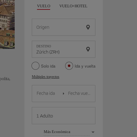
VUELO
VUELO+HOTEL
VUELO+COCHE
Origen
DESTINO
Solo ida
Ida y vuelta
Múltiples trayectos
olita,
Más Económica