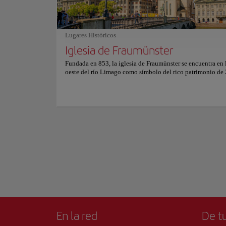
de la ciudad, este a
lo convierte en una visita obligada para quienes buscan sab
local. Sus aguas tr
cocina local en un entorno inolvidable. Para más informac
pintoresco que invi
reservas y precios, consulte su sitio web oficial.
Lugares Históricos
Caminar a lo largo 
impresionantes vist
Iglesia de Fraumünster
un espectáculo de c
Mostrar más
Fundada en 853, la iglesia de Fraumünster se encuentra en l
oeste del río Limago como símbolo del rico patrimonio de 
Para una experienc
Este emblemático monumento ha sido testigo de un pasad
gremiales y tesoros
fascinante, habiendo sido el hogar de una abadía habitada 
relajarse y disfrut
mujeres de la aristocracia europea. Los visitantes pueden a
en su historia y descubrir las profundas conexiones de la ig
Ya sea paseando por
la época medieval de la ciudad. No es solo su historia lo qu
experiencia turísti
cautivador. La iglesia de Fraumünster es una joya arquitect
un hermoso coro románico, un crucero de bóveda alta y el
góticos. Pero lo más icónico son las vibrantes vidrieras, cr
los célebres artistas Marc Chagall y Augusto Giacometti, q
el interior de luz y color. Explora este tranquilo santuario 
los tesoros artísticos escondidos en su interior. Para obtene
información sobre horarios y precios, visite el sitio web ofic
En la red
De tu