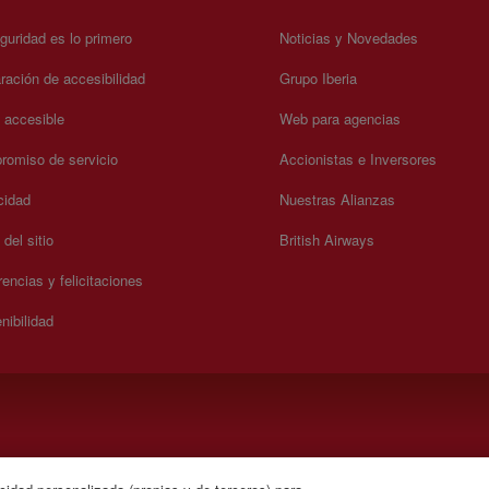
guridad es lo primero
Noticias y Novedades
ración de accesibilidad
Grupo Iberia
a accesible
Web para agencias
omiso de servicio
Accionistas e Inversores
cidad
Nuestras Alianzas
del sitio
British Airways
encias y felicitaciones
nibilidad