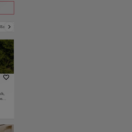
a
Económico
Lujoso
Romántico
Activo
ch,
os
á
e en
nes
na
rio