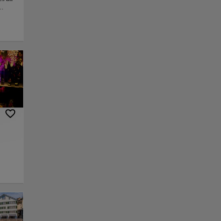
ich
e
ntes
ste
la
nlace
Guardar
sobre
través del corazón