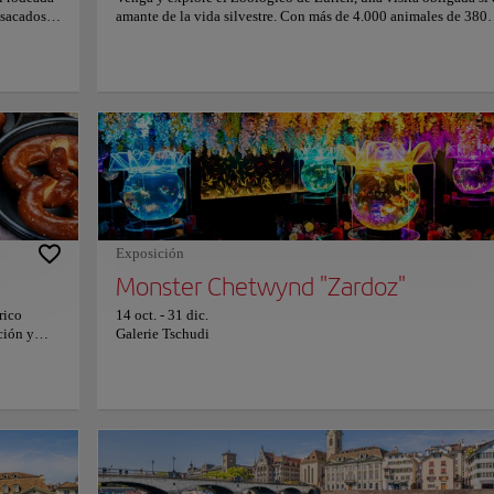
 sacados
amante de la vida silvestre. Con más de 4.000 animales de 380
scape
especies, este zoológico es un refugio para la vida silvestre, con
 de visita
extensos ecosistemas que permiten a los animales prosperar en
za
entornos que imitan sus hábitats naturales. El Zoológico de Zúr
 pueden
está comprometido con la preservación de la biodiversidad y la
stas o
conservación de especies nativas y exóticas. Apoya activament
numerosos programas de conservación, permitiendo a los visita
os suizos
aprender sobre el cuidado de nuestro medio ambiente natural. E
a historia,
fascinante zoológico no solo ofrece la oportunidad de observar 
Copiar e
sfrutar del
vida silvestre, sino también de conectarse con la naturaleza de
elva,
manera educativa y entretenida. Para obtener más información 
la esencia
horarios y precios, visite el sitio web oficial.
za
villa que
Exposición
ste idílico
mat
Monster Chetwynd "Zardoz"
rico
14 oct.
-
31 dic.
ción y
Galerie Tschudi
ico
n en torno
os como
variedad
river, Suisse
o por la
do como
ce una
que seduce a todos los que visitan Zúrich: el río Limago. Con su cautivador flujo a 
es, lo que