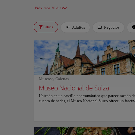
Próximos 30 días
Filtros
Adultos
Negocios
Museos y Galerías
Museo Nacional de Suiza
Ubicado en un castillo neorromántico que parece sacado d
cuento de hadas, el Museo Nacional Suizo ofrece un fascin
recorrido por la rica historia de Suiza. Los visitantes están
en el pasado del país, explorando su arte, geografía y evol
cultural a través de exposiciones cuidadosamente seleccio
interactivas. El museo alberga una impresionante colecció
de 860.000 objetos, que van desde artefactos prehistóricos 
obras maestras contemporáneas. Sus exposiciones detallad