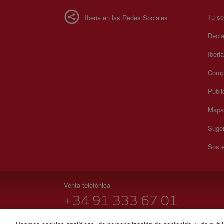
Tu se
Iberia en las Redes Sociales
Decla
Iberi
Compr
Publi
Mapa 
Suger
Soste
Venta telefónica
+34 91 333 67 01
De Lunes a Domingo 00:00 - 24:00h (español e inglés).