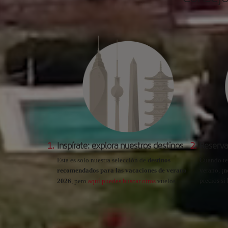
1.
Inspírate: explora nuestros destinos
2.
Reserva
Esta es solo nuestra selección de
destinos
Cuando te
recomendados para las vacaciones de verano
verano,
¡n
precios si
2026
, pero
aquí puedes buscar otros
vuelos.