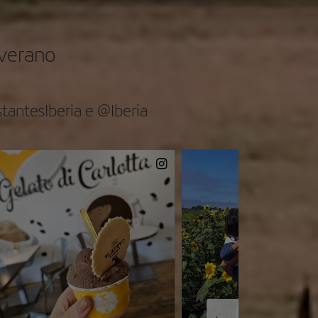
 verano
stantesIberia e @Iberia