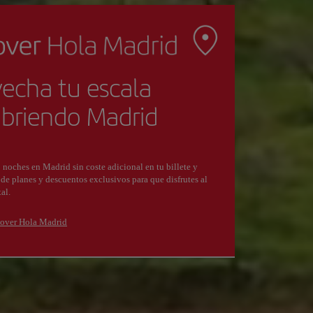
echa tu escala
briendo Madrid
 noches en Madrid sin coste adicional en tu billete y
 de planes y descuentos exclusivos para que disfrutes al
al.
over Hola Madrid