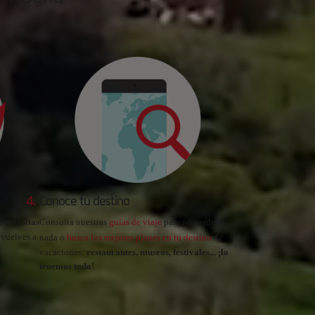
4.
Conoce tu destino
 necesitas
Consulta nuestras
guías de viaje
para no perderte
 vuelves a
nada o
busca los mejores planes en tu destino
de
vacaciones:
restaurantes, museos, festivales... ¡lo
tenemos todo!