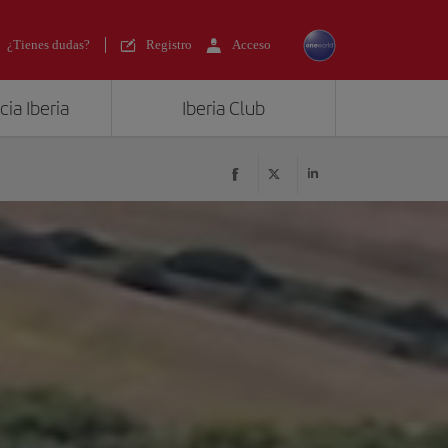
¿Tienes dudas?
Registro
Acceso
ia Iberia
Iberia Club