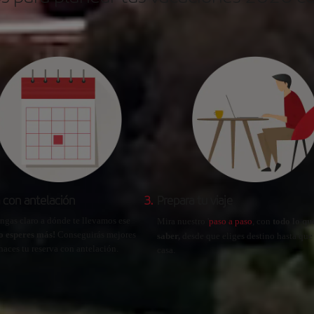
 con antelación
3.
Prepara tu viaje
ngas claro a dónde te llevamos ese
Mira nuestro '
paso a paso
, con
todo lo que
o esperes más!
Conseguirás mejores
saber,
desde que eliges destino hasta que
 haces tu reserva con antelación.
casa.