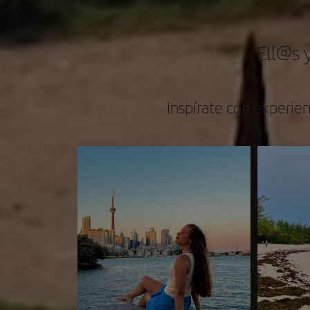
Ell@s 
Inspírate con experien