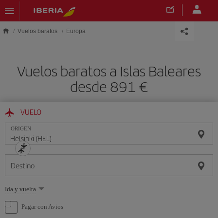
Saltar al contenido principal
Vuelos baratos
Europa
Vuelos baratos a Islas Baleares
desde 891 €
VUELO
ORIGEN
Destino
Seleccione
Ida y vuelta
una
opción
Pagar con Avios