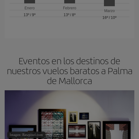
Enero
Febrero
Marzo
13º
/
9º
13º
/
8º
16º
/
10º
Eventos en los destinos de
nuestros vuelos baratos a Palma
de Mallorca
Imagen: Rawpixel.com