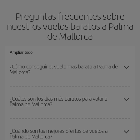
Preguntas frecuentes sobre
nuestros vuelos baratos a Palma
de Mallorca
Ampliar todo
¿Cómo conseguir el vuelo más barato a Palma de
Mallorca?
Podrás ahorrar en tu billete de avión y conseguir el vuelo más
barato si evitas temporadas altas, compras con antelación y
¿Cuáles son los días más baratos para volar a
Palma de Mallorca?
puedes ser flexible con las fechas y horarios de ida y vuelta.
Además, si no tienes decidido un destino concreto para tu viaje,
mira nuestras ofertas y déjate inspirar: seguro que encuentras el
Para saber qué días te saldrá más económico volar, solo tienes
vuelo más barato.
que empezar una consulta en nuestro
buscador de vuelos
¿Cuándo son las mejores ofertas de vuelos a
Palma de Mallorca?
baratos
. Dinos desde dónde vuelas, a dónde quieres ir y en qué