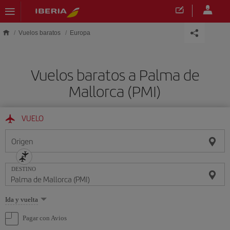
Saltar al contenido principal
Vuelos baratos
Europa
Vuelos baratos a Palma de
Mallorca (PMI)
VUELO
Origen
DESTINO
Seleccione
Ida y vuelta
una
opción
Pagar con Avios