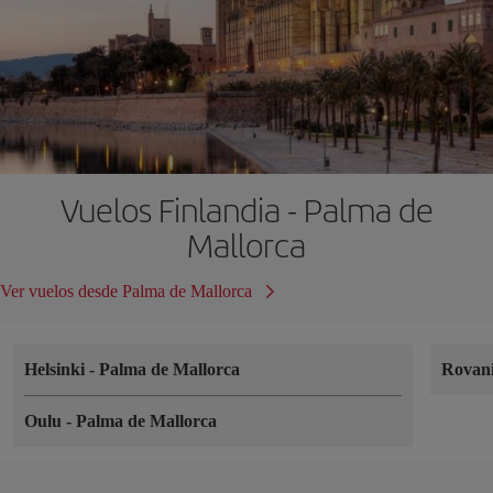
Vuelos Finlandia - Palma de
Mallorca
Ver vuelos desde Palma de Mallorca
Helsinki
-
Palma de Mallorca
Rovan
Oulu
-
Palma de Mallorca