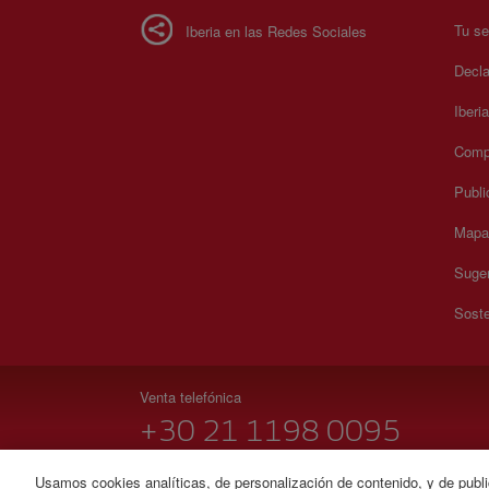
Tu se
Iberia en las Redes Sociales
Decla
Iberi
Compr
Publi
Mapa 
Suger
Soste
Venta telefónica
+30 21 1198 0095
Lunes a domingo 00:00 - 24:00 horas (español e inglés)
Usamos cookies analíticas, de personalización de contenido, y de publi