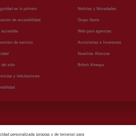
guridad es lo primero
Noticias y Novedades
ración de accesibilidad
Grupo Iberia
a accesible
Web para agencias
omiso de servicio
Accionistas e Inversores
cidad
Nuestras Alianzas
del sitio
British Airways
encias y felicitaciones
nibilidad
.
cidad personalizada (propias y de terceros) para