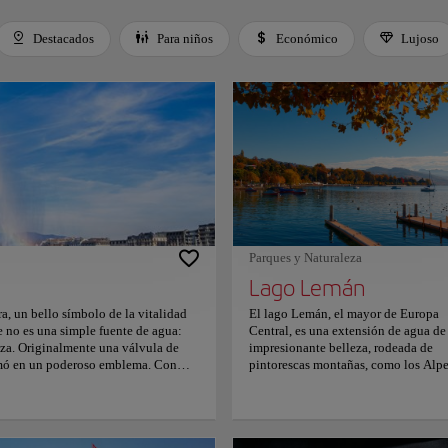
Destacados
Para niños
Económico
Lujoso
 Space or Enter to toggle a filter. Press Tab to leave the filter bar.
Parques y Naturaleza
Lago Lemán
ra, un bello símbolo de la vitalidad
El lago Lemán, el mayor de Europa
te no es una simple fuente de agua:
Central, es una extensión de agua de
uiza. Originalmente una válvula de
impresionante belleza, rodeada de
ormó en un poderoso emblema. Con
pintorescas montañas, como los Alp
t d'Eau llama la atención,
suizos y franceses y el Jura, que ofre
Ya sea en Bains des Pâquis o en Quai
un paisaje espectacular. Su clima
ravilla técnica y un testimonio de la
templado lo convierte en un destino
 a todos que aquí, en esta poderosa
muy popular durante todo el año.