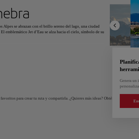
ximo destino
nebra
s Alpes se abrazan con el brillo sereno del lago, una ciudad
l. El emblemático Jet d’Eau se alza hacia el cielo, símbolo de su
r
Norteamérica
África
Asia
e boutiques, cafés y museos llenos de historia. La catedral de San
ago y los parques cuidados invitan al sosiego. Más allá, la sede
as.
Planific
herrami
espirando el aire alpino, el viajero encuentra una armonía entre
 la serenidad y el estilo se funden, dejando una huella que perdura
Genera un i
personaliza
favoritos para crear tu ruta y compartirla. ¿Quieres más ideas? Obtén un itinerario 
En
And
Almería
e
España