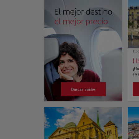
nación, la resistencia fluye como el agua. Para más in
consulte su sitio web oficial.
El mejor destino,
el mejor precio
Hot
Ho
¡Un
ele
que
jus
Buscar vuelos
vis
Bla
sed
la 
Hot
equ
mue
alb
pla
ins