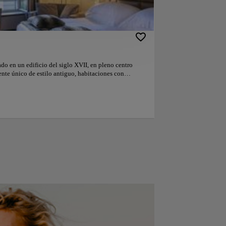
do en un edificio del siglo XVII, en pleno centro
ente único de estilo antiguo, habitaciones con
 Se encuentra a 10 minutos a pie de la zona
useos más importantes. El hotel presenta una
ina de gran calidad y se encuentra justo al lado de la
 sus rincones se respira historia. Las habitaciones
 aire acondicionado, baño de mármol con albornoces y
o WiFi gratuita y TV vía satélite. El emblemático
tigua de la ciudad, es un lugar frecuentado por los
a los turistas. El restaurante sirve cocina francesa
dega Carnotzet elabora especialidades de queso, como
cogido a muchos dignatarios extranjeros que deseaban
 ciudad internacional, como los presidentes Bill
nedy, entre otros huéspedes famosos. Nuestros
bra es su favorita, según los comentarios
canta la ubicación — Le han puesto un 9.7 para viajes