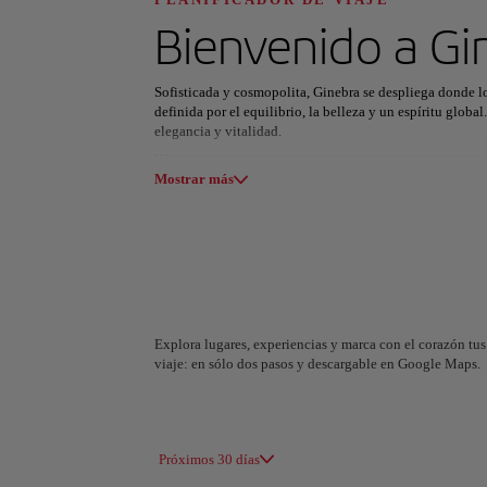
Descubre tu pró
Bienvenido a
Gi
Sofisticada y cosmopolita, Ginebra se despliega donde lo
definida por el equilibrio, la belleza y un espíritu globa
elegancia y vitalidad.
Todas las áreas
Europa
América del Su
En el casco antiguo, las calles empedradas conducen entr
Mostrar más
Pedro domina el horizonte, mientras los paseos junto al l
de la ONU refleja a Ginebra como cruce de culturas e ide
Ya sea admirando arte, caminando a la orilla del lago o r
naturaleza y sofisticación difícil de igualar. En Ginebra,
en el alma.
Explora lugares, experiencias y marca con el corazón tus 
viaje: en sólo dos pasos y descargable en Google Maps.
A Coruña
Alicant
España
España
Próximos 30 días