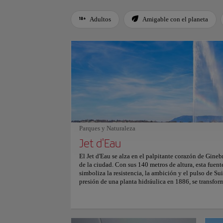
Adultos
Amigable con el planeta
Use left and right arrow keys to move between filters. Press
Parques y Naturaleza
Jet d'Eau
El Jet d'Eau se alza en el palpitante corazón de Gineb
de la ciudad. Con sus 140 metros de altura, esta fuen
simboliza la resistencia, la ambición y el pulso de S
presión de una planta hidráulica en 1886, se transf
una fuerza de 500 litros por segundo a 200 km/h, el Je
encarnando la fuerza de una nación bien organizada. 
Gustave-Ador, el encanto de la fuente cautiva. Una ma
vitalidad de Ginebra, el Jet d'Eau cautiva, recordando