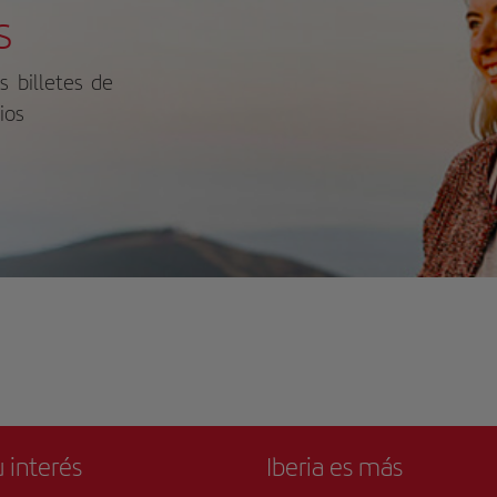
s
s billetes de
ios
 interés
Iberia es más