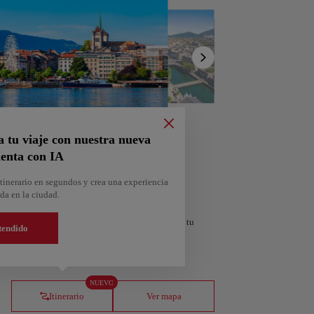
Mostrar
lista
a tu viaje con nuestra nueva
enta con IA
tinerario en segundos y crea una experiencia
da en la ciudad.
personalizado según tus intereses y la duración de tu
tendido
orra
Andorra la Vella
NUEVO
Andorra
Itinerario
Ver mapa