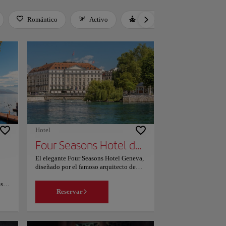
Romántico
Activo
Relax
Cultura
Hotel
Four Seasons Hotel des Bergues Geneva
El elegante Four Seasons Hotel Geneva,
diseñado por el famoso arquitecto de
interiores Pierre-Yves Rochon, ocupa un
es
edificio histórico de 1834 situado a
Reservar
cen
orillas del lago de Ginebra. Todas las
habitaciones del Four Seasons presentan
un estilo exclusivo de lujo con muebles
clásicos franceses y ofrecen vistas a la