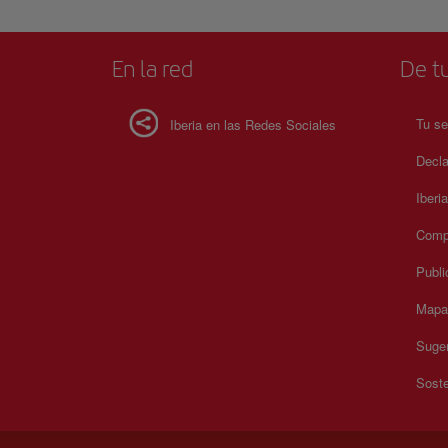
En la red
De tu
Tu se
Iberia en las Redes Sociales
Decla
Iberi
Compr
Publi
Mapa 
Suger
Soste