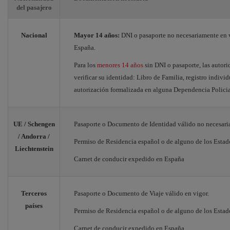
del pasajero
Nacional
Mayor 14 años:
DNI o pasaporte no necesariamente en 
España.
Para los
menores 14 años
sin DNI o pasaporte, las autor
verificar su identidad: Libro de Familia, registro indivi
autorización formalizada en alguna Dependencia Policia
UE / Schengen
Pasaporte o Documento de Identidad válido no necesari
/ Andorra /
Permiso de Residencia español o de alguno de los Estad
Liechtenstein
Carnet de conducir expedido en España
Terceros
Pasaporte o Documento de Viaje válido en vigor.
países
Permiso de Residencia español o de alguno de los Estad
Carnet de conducir expedido en España