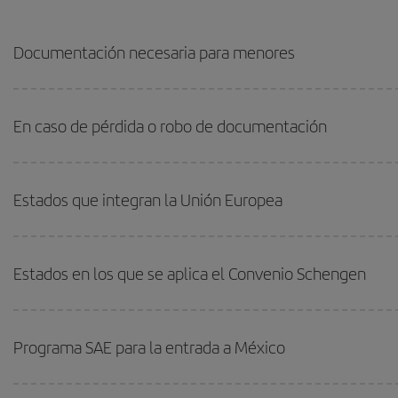
Otros Documentos de Viaje Válidos: Aparte de los tres citados anteriormen
posibilidad de viajar con otros Documentos de Viaje, como la Libreta N
Documentación necesaria para menores
mar, aunque su uso resulta menos frecuente.
En caso de pérdida o robo de documentación
Estados que integran la Unión Europea
Estados en los que se aplica el Convenio Schengen
Programa SAE para la entrada a México