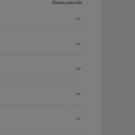
Mostrar contenido
te, el Ministerio del Interior contempla la
aval o Documento de Identidad para la gente del