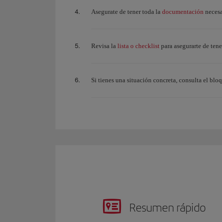
documentación
Asegurate de tener toda la
necesar
lista o checklist
Revisa la
para asegurarte de tene
Si tienes una situación concreta, consulta el blo
Resumen rápido