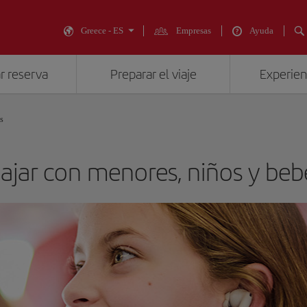
Greece - ES
Empresas
Ayuda
r reserva
Preparar el viaje
Experienc
s
iajar con menores, niños y beb