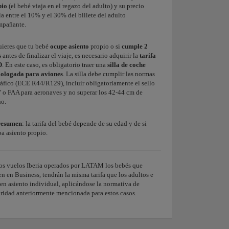
pio
(el bebé viaja en el regazo del adulto) y su precio
la entre el 10% y el 30% del billete del adulto
mpañante.
uieres que tu bebé
ocupe asiento
propio o si
cumple 2
s
antes de finalizar el viaje, es necesario adquirir la
tarifa
D
. En este caso, es obligatorio traer una
silla de coche
ologada para aviones
. La silla debe cumplir las normas
ráfico (ECE R44/R129), incluir obligatoriamente el sello
o FAA para aeronaves y no superar los 42-44 cm de
o.
resumen
: la tarifa del bebé depende de su edad y de si
a asiento propio.
os vuelos Iberia operados por LATAM los bebés que
en en Business, tendrán la misma tarifa que los adultos e
 en asiento individual, aplicándose la normativa de
ridad anteriormente mencionada para estos casos.