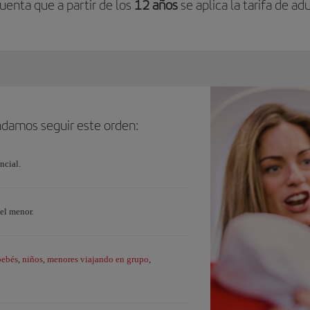
uenta que a partir de los
12 años
se aplica la tarifa de adu
endamos seguir este orden:
ncial.
el menor.
bebés
niños
menores viajando en grupo
,
,
,