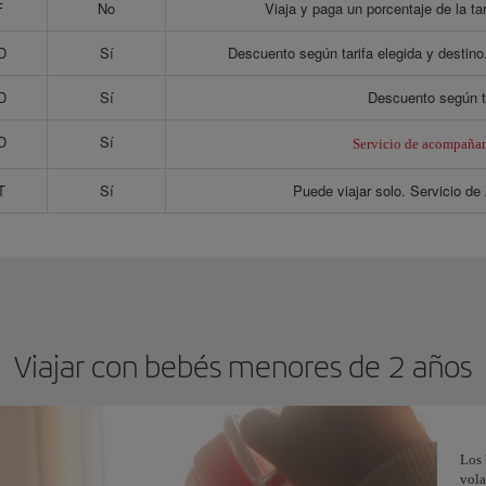
F
No
Viaja y paga un porcentaje de la ta
D
Sí
Descuento según tarifa elegida y destin
D
Sí
Descuento según ta
D
Sí
Servicio de acompaña
T
Sí
Puede viajar solo. Servicio d
Viajar con bebés menores de 2 años
Los
vola