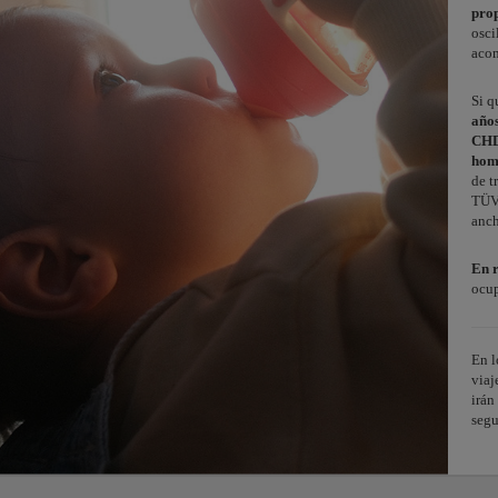
pro
osci
aco
Si q
año
CH
hom
de t
TÜV 
anch
En 
ocup
En l
viaj
irán
segu