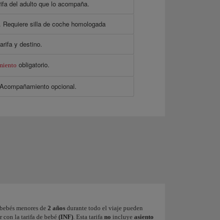
rifa del adulto que lo acompaña.
o. Requiere silla de coche homologada
rifa y destino.
obligatorio.
miento
e Acompañamiento opcional.
 bebés menores de
2 años
durante todo el viaje pueden
r con la tarifa de bebé
(INF)
. Esta tarifa
no
incluye
asiento