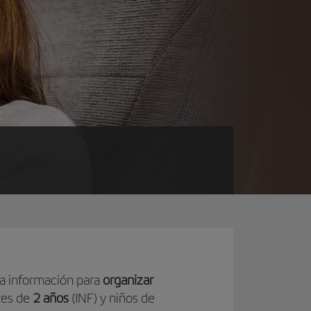
la información para
organizar
res de
2 años
(INF) y niños de