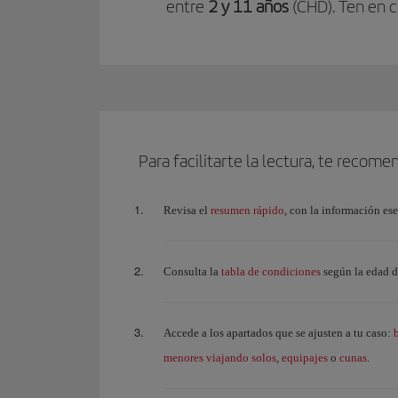
entre
2 y 11 años
(CHD). Ten en c
Para facilitarte la lectura, te recom
resumen rápido
Revisa el
, con la información ese
tabla de condiciones
Consulta la
según la edad d
Accede a los apartados que se ajusten a tu caso:
menores viajando solos
equipajes
cunas
,
o
.