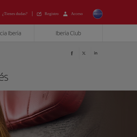
¿Tienes dudas?
Registro
Acceso
ia Iberia
Iberia Club
és