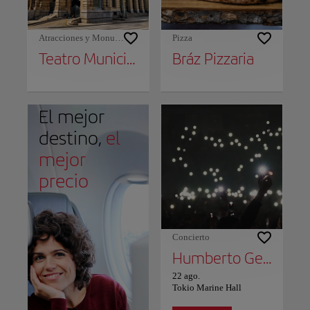
Atracciones y Monumentos
Pizza
Teatro Municipal de São Paulo
Bráz Pizzaria
El mejor
destino,
el
mejor
precio
Concierto
Humberto Gessinger
22 ago.
Tokio Marine Hall