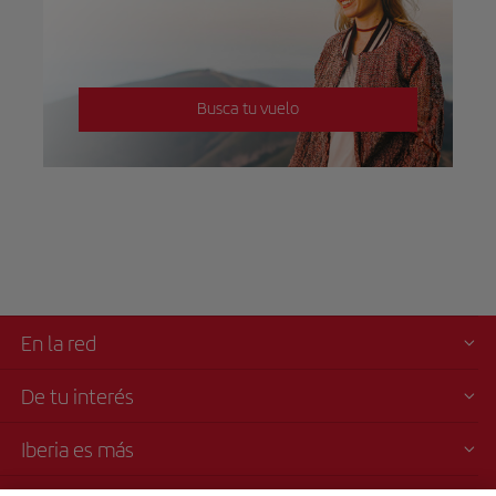
Busca tu vuelo
En la red
De tu interés
Iberia es más