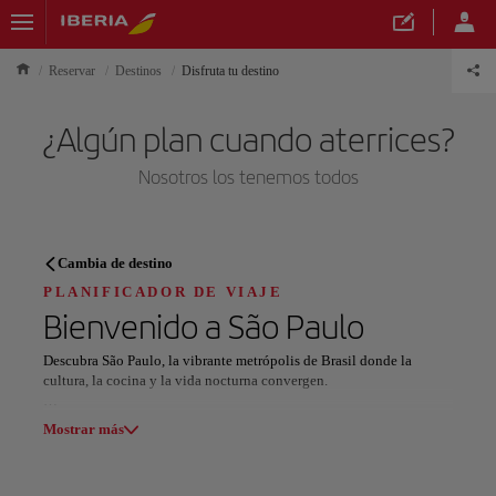
Reservar
Destinos
Disfruta tu destino
¿Algún plan cuando aterrices?
Nosotros los tenemos todos
PLANIFICADOR DE VIAJE
Cambia de destino
Descubre tu próximo destino
PLANIFICADOR DE VIAJE
Bienvenido a
São Paulo
Descubra São Paulo, la vibrante metrópolis de Brasil donde la
cultura, la cocina y la vida nocturna convergen.
Nuestros destinos
Comience su viaje en Ibirapuera Park, un oasis urbano que ofrece
Mostrar lista
Mostrar más
paisajes exuberantes e instituciones culturales. Pasee por la avenida
Paulista, la arteria dinámica de la ciudad, llena de museos, tiendas y
restaurantes. Los entusiastas del arte apreciarán el Museo de Arte de
Todas las áreas
Europa
América del Sur
Norteaméri