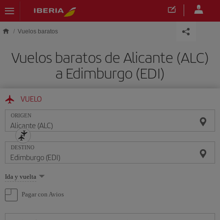
Saltar al contenido principal
Vuelos baratos
Vuelos baratos de Alicante (ALC)
a Edimburgo (EDI)
VUELO
ORIGEN
DESTINO
Seleccione
Ida y vuelta
una
opción
Pagar con Avios