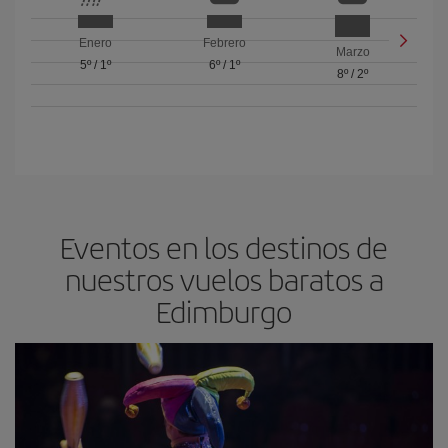
Enero
Febrero
Marzo
5º
/
1º
6º
/
1º
8º
/
2º
Eventos en los destinos de
nuestros vuelos baratos a
Edimburgo