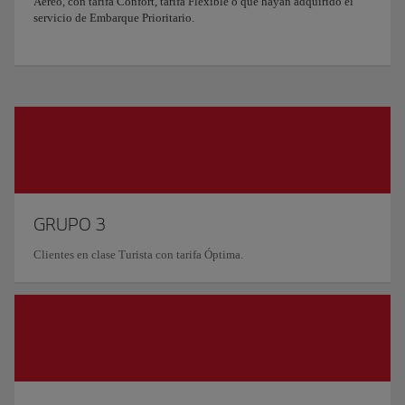
Aéreo, con tarifa Confort, tarifa Flexible o que hayan adquirido el
servicio de Embarque Prioritario.
GRUPO 3
Clientes en clase Turista con tarifa Óptima.