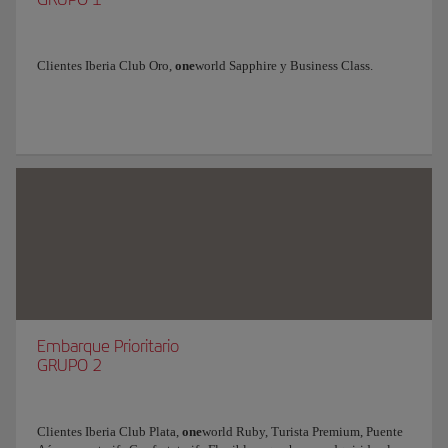
Clientes Iberia Club Oro,
one
world Sapphire y Business Class.
Embarque Prioritario
GRUPO 2
Clientes Iberia Club Plata,
one
world Ruby, Turista Premium, Puente