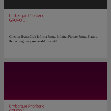
Embarque Prioritario
GRUPO 0
Clientes Iberia Club Infinita Prime, Infinita, Platino Prime, Platino,
Iberia Singular y
one
world Emerald.
Embarque Prioritario
GRUPO 1