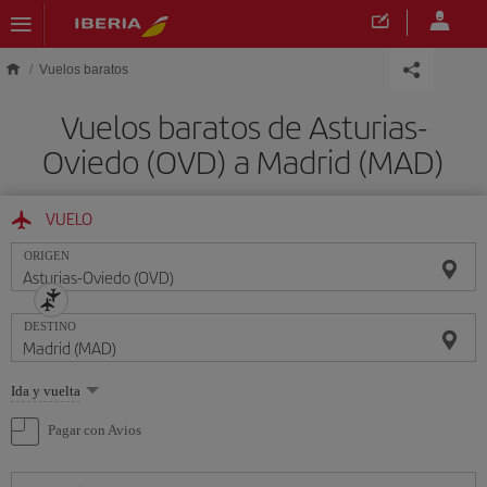
Saltar al contenido principal
Vuelos baratos
Vuelos baratos de Asturias-
Oviedo (OVD) a Madrid (MAD)
VUELO
ORIGEN
DESTINO
Seleccione
Ida y vuelta
una
opción
Pagar con Avios