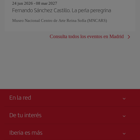
24 jun 2026 - 08 mar 2027
Fernando Sánchez Castillo. La perla peregrina
Museo Nacional Centro de Arte Reina Sofía (MNCARS)
Consulta todos los eventos en Madrid
En la red
De tu interés
Tu seguridad es lo primero
Iberia es más
Accesibilidad