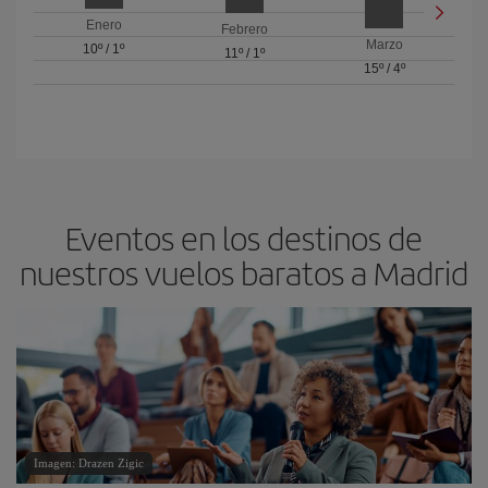
Enero
Febrero
Marzo
10º
/
1º
11º
/
1º
15º
/
4º
Eventos en los destinos de
nuestros vuelos baratos a Madrid
Imagen: Drazen Zigic