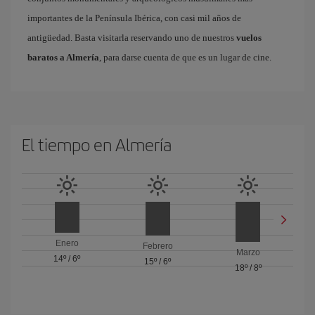
importantes de la Península Ibérica, con casi mil años de
antigüedad. Basta visitarla reservando uno de nuestros
vuelos
baratos a Almería
, para darse cuenta de que es un lugar de cine.
El tiempo en Almería
Enero
Febrero
Marzo
14º
/
6º
15º
/
6º
18º
/
8º