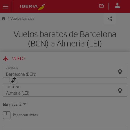
Saltar al contenido principal
Vuelos baratos
Vuelos baratos de Barcelona
(BCN) a Almería (LEI)
VUELO
ORIGEN
DESTINO
Seleccione
Ida y vuelta
una
opción
Pagar con Avios