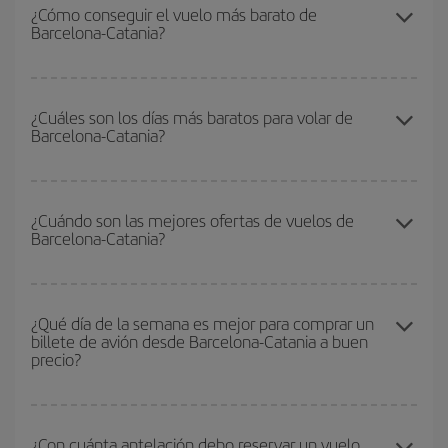
¿Cómo conseguir el vuelo más barato de
Barcelona-Catania?
Podrás ahorrar en tu billete de avión de Barcelona-Catania-dest y
conseguir el vuelo más barato si evitas temporadas altas,
¿Cuáles son los días más baratos para volar de
Barcelona-Catania?
compras con antelación y puedes ser flexible con las fechas y
horarios de ida y vuelta.
Para saber qué días te saldrá más económico volar, solo tienes
que empezar una consulta en nuestro
buscador de vuelos
¿Cuándo son las mejores ofertas de vuelos de
Barcelona-Catania?
baratos
. Dinos desde dónde vuelas, a dónde quieres ir y en qué
fechas habías pensado viajar. Te mostraremos los vuelos más
baratos, no solo
para tu consulta, sino para días cercanos
,
Puedes conseguir los vuelos más baratos viajando
fuera de las
tanto de ida como de vuelta, para que puedas encontrar la mejor
temporadas altas
. Aunque depende de tu destino, por lo general
¿Qué día de la semana es mejor para comprar un
oferta. Además, busca en las diferentes opciones de vuelo que te
billete de avión desde Barcelona-Catania a buen
las Navidades, la Semana Santa y los periodos de vacaciones
ofrecemos cada día: algunos
horarios
puede que te hagan ahorrar
precio?
escolares son temporada alta. Además, sobre todo si estás
aún más en el precio de tu billete.
pensando en una escapada de fin de semana,
cuanto antes
compres tu vuelo, mejores precios encontrarás.
Cualquier día de la semana puedes encontrar vuelos baratos. Las
claves para encontrar los mejores precios son
anticiparte y ser
¿Con cuánta antelación debo reservar un vuelo