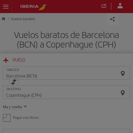
Saltar al contenido principal
Vuelos baratos
Vuelos baratos de Barcelona
(BCN) a Copenhague (CPH)
VUELO
ORIGEN
DESTINO
Seleccione
Ida y vuelta
una
opción
Pagar con Avios