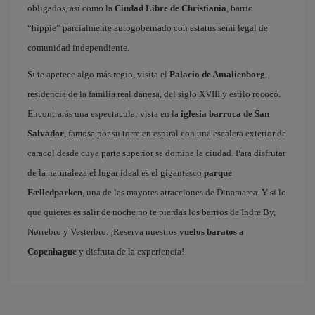
obligados, así como la
Ciudad Libre de Christiania
, barrio
“hippie” parcialmente autogobernado con estatus semi legal de
comunidad independiente.
Si te apetece algo más regio, visita el
Palacio de Amalienborg
,
residencia de la familia real danesa, del siglo XVIII y estilo rococó.
Encontrarás una espectacular vista en la
iglesia barroca de San
Salvador
, famosa por su torre en espiral con una escalera exterior de
caracol desde cuya parte superior se domina la ciudad. Para disfrutar
de la naturaleza el lugar ideal es el gigantesco
parque
Fælledparken
, una de las mayores atracciones de Dinamarca. Y si lo
que quieres es salir de noche no te pierdas los barrios de Indre By,
Nørrebro y Vesterbro. ¡Reserva nuestros
vuelos baratos a
Copenhague
y disfruta de la experiencia!