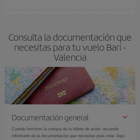
Cualquier día de la semana puedes encontrar vuelos baratos. Las
claves para encontrar los mejores precios son
anticiparte y ser
flexible.
Lo normal es que
cuanto antes
reserves tus billetes de
Consulta la documentación que
avión más baratos te saldrán. Además, si buscas los vuelos con
las fechas y los horarios del viaje un poco abiertos, podrás
elegir
necesitas para tu vuelo Bari -
el precio más barato.
Valencia
Documentación general
Cuando termines la compra de tu billete de avión, recuerda
informarte de la documentación que necesitas para volar. Aquí