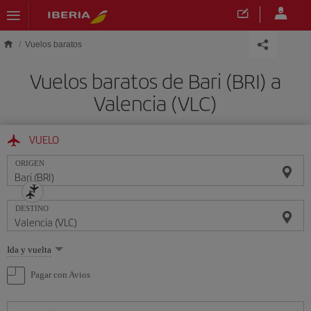
Saltar al contenido principal
Vuelos baratos
Vuelos baratos de Bari (BRI) a
Valencia (VLC)
VUELO
ORIGEN
DESTINO
Seleccione
Ida y vuelta
una
opción
Pagar con Avios