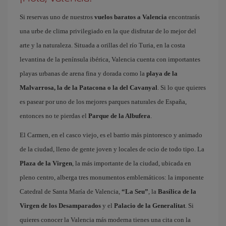
Si reservas uno de nuestros
vuelos baratos a Valencia
encontrarás
una urbe de clima privilegiado en la que disfrutar de lo mejor del
arte y la naturaleza. Situada a orillas del río Turia, en la costa
levantina de la península ibérica, Valencia cuenta con importantes
playas urbanas de arena fina y dorada como la
playa de la
Malvarrosa, la de la Patacona o la del Cavanyal
. Si lo que quieres
es pasear por uno de los mejores parques naturales de España,
entonces no te pierdas el
Parque de la Albufera
.
El Carmen, en el casco viejo, es el barrio más pintoresco y animado
de la ciudad, lleno de gente joven y locales de ocio de todo tipo. La
Plaza de la Virgen
, la más importante de la ciudad, ubicada en
pleno centro, alberga tres monumentos emblemáticos: la imponente
Catedral de Santa María de Valencia,
“La Seu”
, la
Basílica de la
Virgen de los Desamparados
y el
Palacio de la Generalitat
. Si
quieres conocer la Valencia más moderna tienes una cita con la