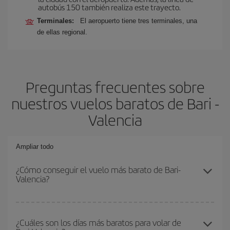
autobús 150 también realiza este trayecto.
Terminales:
El aeropuerto tiene tres terminales, una
de ellas regional.
Preguntas frecuentes sobre
nuestros vuelos baratos de Bari -
Valencia
Ampliar todo
¿Cómo conseguir el vuelo más barato de Bari-
Valencia?
Podrás ahorrar en tu billete de avión de Bari-Valencia-dest y
conseguir el vuelo más barato si evitas temporadas altas,
¿Cuáles son los días más baratos para volar de
compras con antelación y puedes ser flexible con las fechas y