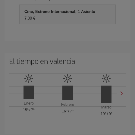
Cine, Estreno Internacional, 1 Asiento
7,00 €
El tiempo en Valencia
Enero
Febrero
Marzo
15º
/
7º
16º
/
7º
19º
/
9º