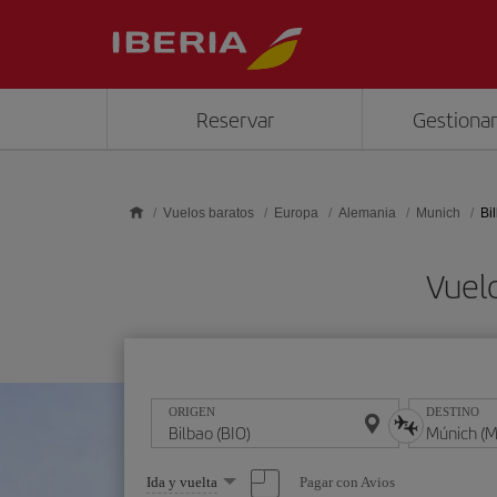
Saltar al contenido principal
Reservar
Gestionar
Vuelos baratos
Europa
Alemania
Munich
Bi
Vuelo
ORIGEN
DESTINO
Seleccione
Pagar con Avios
Ida y vuelta