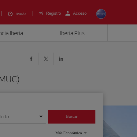
Registro
Acceso
Ayuda
cia Iberia
Iberia Plus
 (MUC)
dulto
Buscar
o día/mes/año
Más Económica