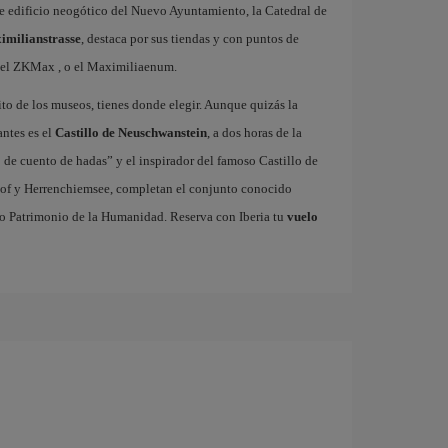
nte edificio neogótico del Nuevo Ayuntamiento, la Catedral de
imilianstrasse
, destaca por sus tiendas y con puntos de
h el ZKMax , o el Maximiliaenum.
rito de los museos, tienes donde elegir. Aunque quizás la
antes es el
Castillo de Neuschwanstein
, a dos horas de la
 de cuento de hadas” y el inspirador del famoso Castillo de
erhof y Herrenchiemsee, completan el conjunto conocido
do Patrimonio de la Humanidad. Reserva con Iberia tu
vuelo