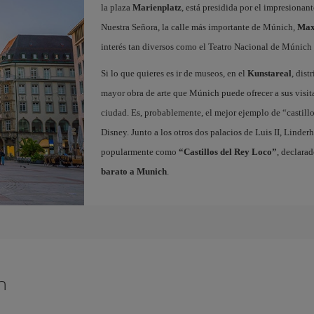
la plaza
Marienplatz
, está presidida por el impresiona
Nuestra Señora, la calle más importante de Múnich,
Max
interés tan diversos como el Teatro Nacional de Múnic
Si lo que quieres es ir de museos, en el
Kunstareal
, dist
mayor obra de arte que Múnich puede ofrecer a sus visit
ciudad. Es, probablemente, el mejor ejemplo de “castillo
Disney. Junto a los otros dos palacios de Luis II, Lind
popularmente como
“Castillos del Rey Loco”
, declara
barato a Munich
.
h