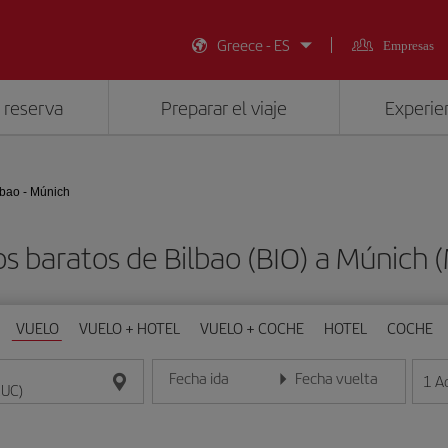
Greece - ES
Empresas
 reserva
Preparar el viaje
Experien
lbao - Múnich
s baratos de Bilbao (BIO) a Múnich
VUELO
VUELO + HOTEL
VUELO + COCHE
HOTEL
COCHE
Fecha ida
Fecha vuelta
1
A
Introduce la fecha en formato día/mes/año
Introduce la fecha en format